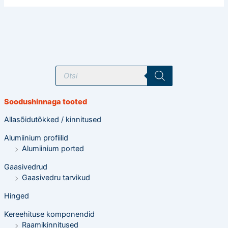
T
o
o
d
e
Soodushinnaga tooted
t
e
o
Allasõidutõkked / kinnitused
t
s
Alumiinium profiilid
i
n
Alumiinium ported
g
Gaasivedrud
Gaasivedru tarvikud
Hinged
Kereehituse komponendid
Raamikinnitused