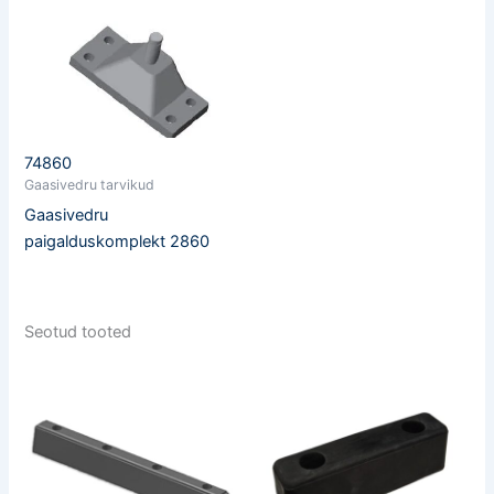
74860
Gaasivedru tarvikud
Gaasivedru
paigalduskomplekt 2860
Seotud tooted