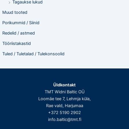
Tagaukse lukud
Muud tooted
Porikummid / Siinid
Redelid / astmed
Tööriistakastid
Tuled / Tuletalad / Tulekonsoolid
Üldkontakt
TMT Widni Baltic OÜ
Loomäe tee 7, Lehmja küla,
Rae vald, Harjumaa
+372 5190 2902
info.baltic@tmt.fi