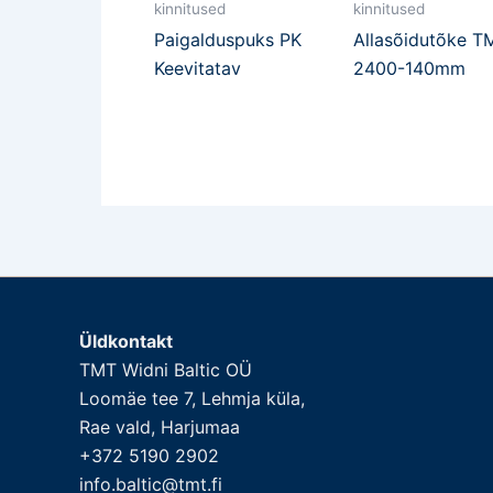
kinnitused
kinnitused
Paigalduspuks PK
Allasõidutõke T
Keevitatav
2400-140mm
Üldkontakt
TMT Widni Baltic OÜ
Loomäe tee 7, Lehmja küla,
Rae vald, Harjumaa
+372 5190 2902
info.baltic@tmt.fi