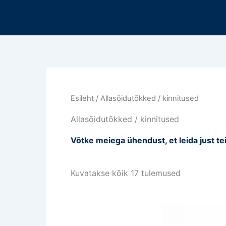
Sorteeritud
Mine
viimase
sisu
järgi
juurde
Esileht
/ Allasõidutõkked / kinnitused
Allasõidutõkked / kinnitused
Võtke meiega ühendust, et leida just te
Kuvatakse kõik 17 tulemused