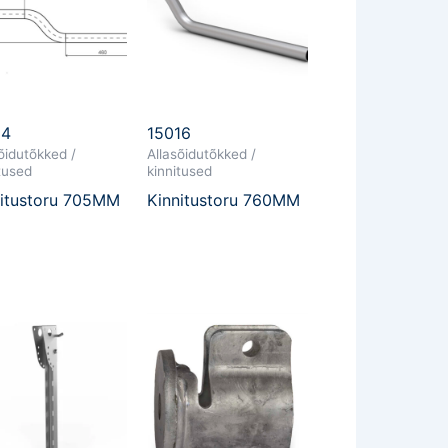
14
15016
õidutõkked /
Allasõidutõkked /
tused
kinnitused
nitustoru 705MM
Kinnitustoru 760MM