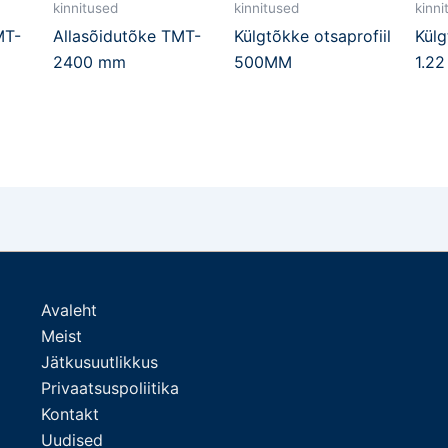
kinnitused
kinnitused
kinni
MT-
Allasõidutõke TMT-
Külgtõkke otsaprofiil
Külg
2400 mm
500MM
1.22
Avaleht
Meist
Jätkusuutlikkus
Privaatsuspoliitika
Kontakt
Uudised