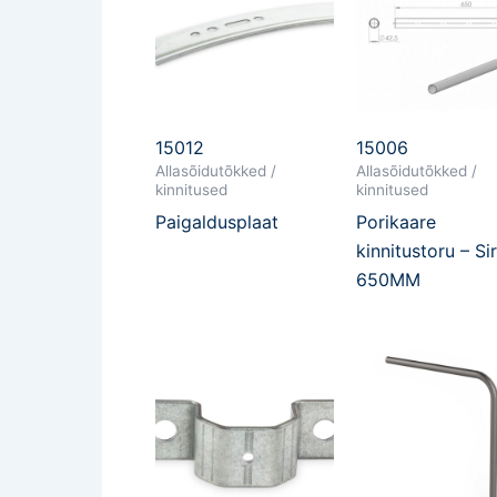
15012
15006
Allasõidutõkked /
Allasõidutõkked /
kinnitused
kinnitused
Paigaldusplaat
Porikaare
kinnitustoru – Si
650MM