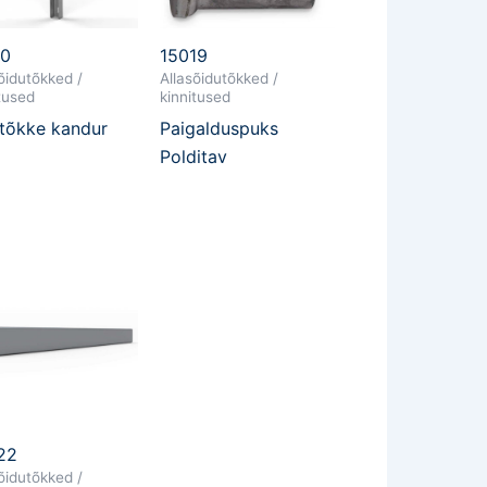
10
15019
õidutõkked /
Allasõidutõkked /
tused
kinnitused
tõkke kandur
Paigalduspuks
Polditav
22
õidutõkked /