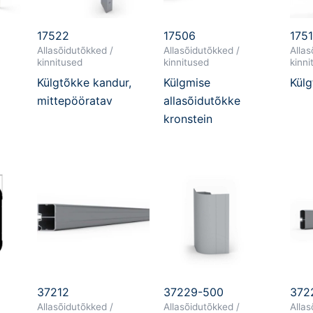
17522
17506
175
Allasõidutõkked /
Allasõidutõkked /
Allas
kinnitused
kinnitused
kinni
Külgtõkke kandur,
Külgmise
Külg
mittepööratav
allasõidutõkke
kronstein
37212
37229-500
372
Allasõidutõkked /
Allasõidutõkked /
Allas