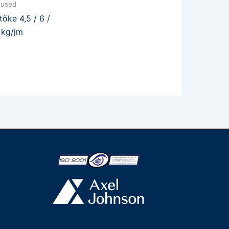
tused
tõke 4,5 / 6 /
 kg/jm