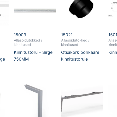
15003
15021
150
Allasõidutõkked /
Allasõidutõkked /
Allas
kinnitused
kinnitused
kinni
Kinnitustoru – Sirge
Otsakork porikaare
Kin
rge
750MM
kinnitustorule