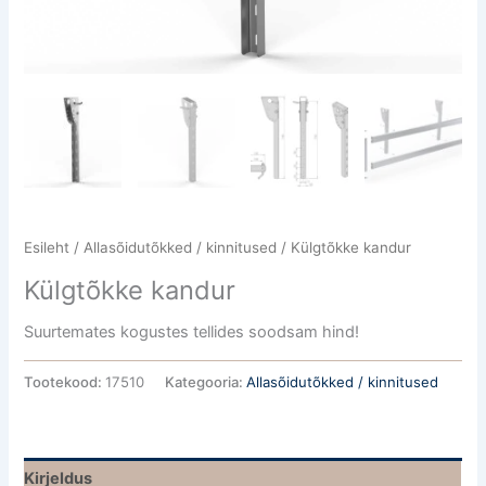
Esileht
/
Allasõidutõkked / kinnitused
/ Külgtõkke kandur
Külgtõkke kandur
Suurtemates kogustes tellides soodsam hind!
Tootekood:
17510
Kategooria:
Allasõidutõkked / kinnitused
Kirjeldus