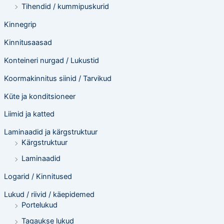
Tihendid / kummipuskurid
Kinnegrip
Kinnitusaasad
Konteineri nurgad / Lukustid
Koormakinnitus siinid / Tarvikud
Küte ja konditsioneer
Liimid ja katted
Laminaadid ja kärgstruktuur
Kärgstruktuur
Laminaadid
Logarid / Kinnitused
Lukud / riivid / käepidemed
Portelukud
Tagaukse lukud