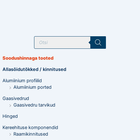
T
o
o
d
e
Soodushinnaga tooted
t
e
o
Allasõidutõkked / kinnitused
t
s
Alumiinium profiilid
i
n
Alumiinium ported
g
Gaasivedrud
Gaasivedru tarvikud
Hinged
Kereehituse komponendid
Raamikinnitused