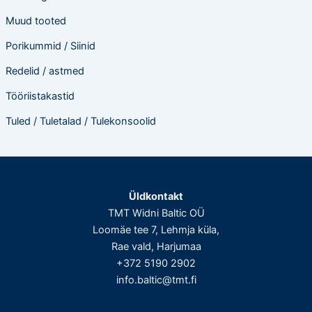
Muud tooted
Porikummid / Siinid
Redelid / astmed
Tööriistakastid
Tuled / Tuletalad / Tulekonsoolid
Üldkontakt
TMT Widni Baltic OÜ
Loomäe tee 7, Lehmja küla,
Rae vald, Harjumaa
+372 5190 2902
info.baltic@tmt.fi