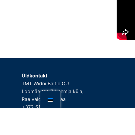
Üldkontakt
TMT Widni Baltic OÜ
Loomäe tee 7, Lehmja küla,
Rae vald, Harjumaa
+372 5190 2902
info.baltic@tmt.fi