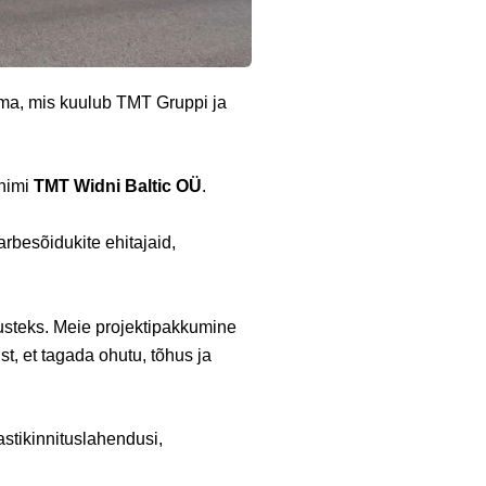
rma, mis kuulub TMT Gruppi ja
nimi
TMT Widni Baltic OÜ
.
rbesõidukite ehitajaid,
dusteks. Meie projektipakkumine
t, et tagada ohutu, tõhus ja
lastikinnituslahendusi,