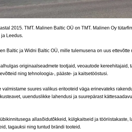
aastal 2015. TMT. Malinen Baltic OÜ on TMT. Malinen Oy tütarfi
s ja Leedus.
n Baltic ja Widni Baltic OÜ, mille tulemusena on uus ettevõtte 
alhulgas originaalseadmete tootjaid, veoautode kereehitajaid, ta
võtteid ning tehnoloogia-, pääste- ja kaitsetööstusi.
e valmistame suures valikus eritooteid väga erinevateks raken
kusteavet, uuenduslikke lahendusi ja suurepärast kättesaadavus
übikinnitusega allasõidutõkkeid, külgkaitseid ja tööriistakaste, 
eid, tagauksi ning tuntud brändi tooteid.