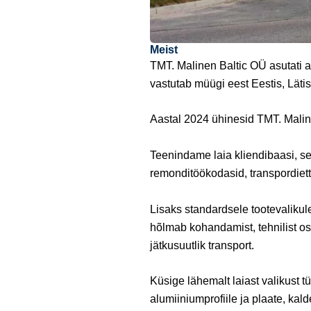
Meist
TMT. Malinen Baltic OÜ asutati 
vastutab müügi eest Eestis, Läti
Aastal 2024 ühinesid TMT. Maline
Teenindame laia kliendibaasi, se
remonditöökodasid, transpordiette
Lisaks standardsele tootevalikul
hõlmab kohandamist, tehnilist os
jätkusuutlik transport.
Küsige lähemalt laiast valikust tü
alumiiniumprofiile ja plaate, kald