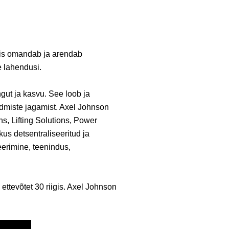
mis omandab ja arendab
e lahendusi.
ngut ja kasvu. See loob ja
admiste jagamist. Axel Johnson
ns, Lifting Solutions, Power
kus detsentraliseeritud ja
eerimine, teenindus,
ttevõtet 30 riigis. Axel Johnson