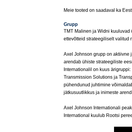
Meie tooted on saadaval ka Eest
Grupp
TMT Malinen ja Widni kuuluvad 
ettevõtteid strateegiliselt valitu
Axel Johnson grupp on aktiivne ja
arendab ühiste strateegiliste ee
Internationalil on kuus ärigruppi:
Transmission Solutions ja Transpo
pühendunud juhtimine võimaldab t
jätkusuutlikkus ja inimeste aren
Axel Johnson Internationali peak
International kuulub Rootsi pere