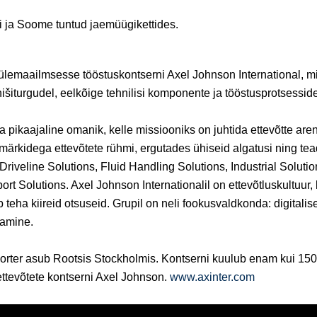
i ja Soome tuntud jaemüügikettides.
ülemaailmsesse tööstuskontserni Axel Johnson International, 
d nišiturgudel, eelkõige tehnilisi komponente ja tööstusprotsessid
 pikaajaline omanik, kelle missiooniks on juhtida ettevõtte are
smärkidega ettevõtete rühmi, ergutades ühiseid algatusi ning te
 Driveline Solutions, Fluid Handling Solutions, Industrial Solutio
rt Solutions. Axel Johnson Internationalil on ettevõtluskultuur, 
eha kiireid otsuseid. Grupil on neli fookusvaldkonda: digitalis
damine.
orter asub Rootsis Stockholmis. Kontserni kuulub enam kui 150 e
ettevõtete kontserni Axel Johnson.
www.axinter.com