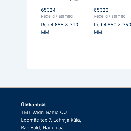
65324
65323
Redelid / astmed
Redelid / astmed
Redel 665 x 390
Redel 650 x 35
MM
MM
Üldkontakt
TMT Widni Baltic OÜ
Loomäe tee 7, Lehmja küla,
Rae vald, Harjumaa