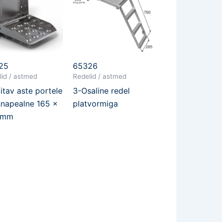
25
65326
lid / astmed
Redelid / astmed
itav aste portele
3-Osaline redel
nnapealne 165 x
platvormiga
 mm