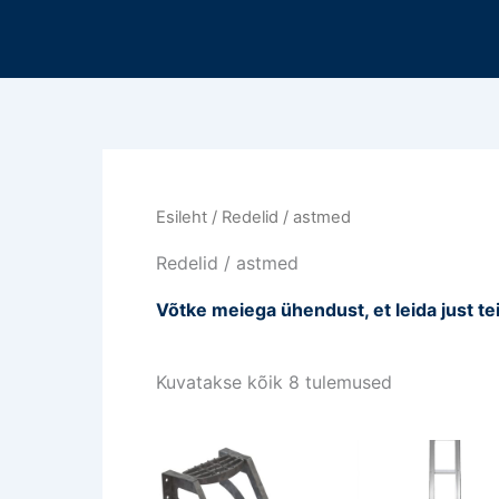
Sorteeritud
Mine
viimase
sisu
järgi
juurde
Esileht
/ Redelid / astmed
Redelid / astmed
Võtke meiega ühendust, et leida just te
Kuvatakse kõik 8 tulemused