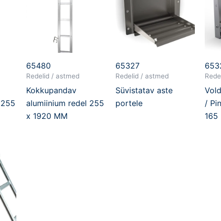
65480
65327
653
Redelid / astmed
Redelid / astmed
Rede
Kokkupandav
Süvistatav aste
Vold
 255
alumiinium redel 255
portele
/ Pi
x 1920 MM
165