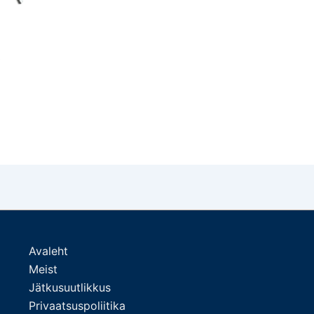
0
Avaleht
Meist
Jätkusuutlikkus
Privaatsuspoliitika