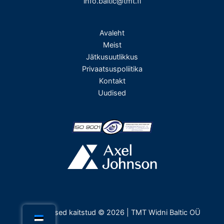
info.baltic@tmt.fi
Avaleht
Meist
Jätkusuutlikkus
Privaatsuspoliitika
Kontakt
Uudised
Kõik õigused kaitstud © 2026 | TMT Widni Baltic OÜ