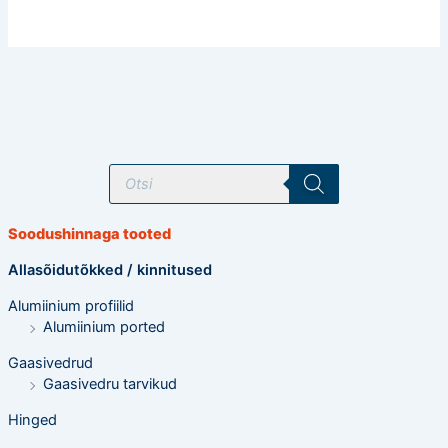
T
o
o
d
e
Soodushinnaga tooted
t
e
o
Allasõidutõkked / kinnitused
t
s
Alumiinium profiilid
i
n
Alumiinium ported
g
Gaasivedrud
Gaasivedru tarvikud
Hinged