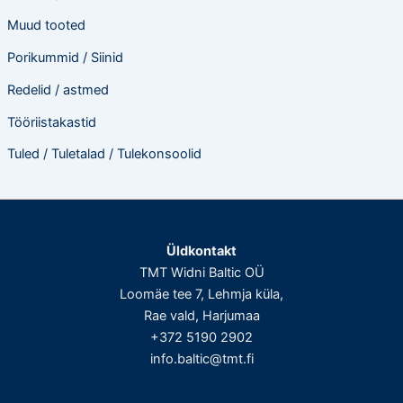
Muud tooted
Porikummid / Siinid
Redelid / astmed
Tööriistakastid
Tuled / Tuletalad / Tulekonsoolid
Üldkontakt
TMT Widni Baltic OÜ
Loomäe tee 7, Lehmja küla,
Rae vald, Harjumaa
+372 5190 2902
info.baltic@tmt.fi