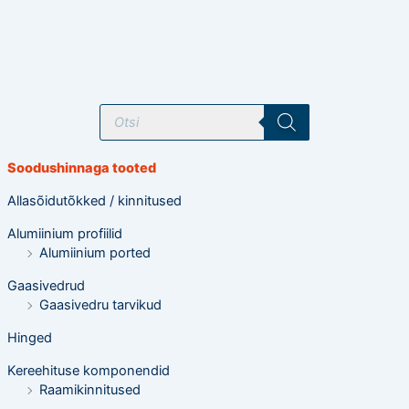
T
o
o
d
e
Soodushinnaga tooted
t
e
o
Allasõidutõkked / kinnitused
t
s
Alumiinium profiilid
i
n
Alumiinium ported
g
Gaasivedrud
Gaasivedru tarvikud
Hinged
Kereehituse komponendid
Raamikinnitused