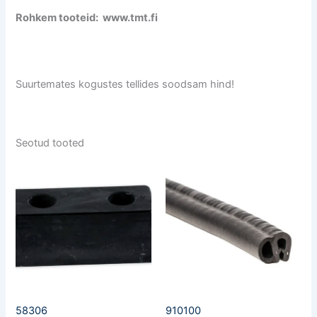
Rohkem tooteid: www.tmt.fi
Suurtemates kogustes tellides soodsam hind!
Seotud tooted
58306
910100