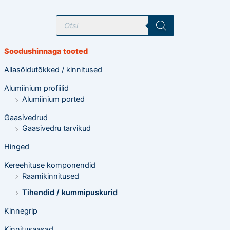
T
o
o
d
e
Soodushinnaga tooted
t
e
o
Allasõidutõkked / kinnitused
t
s
Alumiinium profiilid
i
n
Alumiinium ported
g
Gaasivedrud
Gaasivedru tarvikud
Hinged
Kereehituse komponendid
Raamikinnitused
Tihendid / kummipuskurid
Kinnegrip
Kinnitusaasad