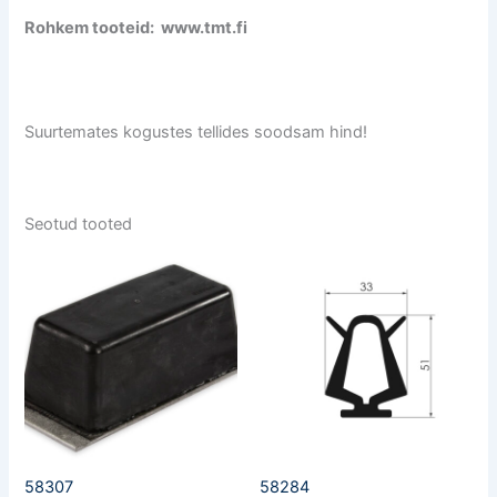
Rohkem tooteid: www.tmt.fi
Suurtemates kogustes tellides soodsam hind!
Seotud tooted
58307
58284