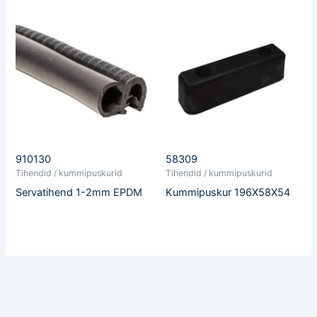
910130
58309
Tihendid / kummipuskurid
Tihendid / kummipuskurid
Servatihend 1-2mm EPDM
Kummipuskur 196X58X54