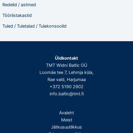
Redelid / astmed
Tööriistakastid
Tuled / Tuletalad / Tulekonsoolid
Üldkontakt
TMT Widni Baltic OÜ
Loomäe tee 7, Lehmja küla,
Rae vald, Harjumaa
+372 5190 2902
info.baltic@tmt.fi
Avaleht
Meist
Jätkusuutlikkus