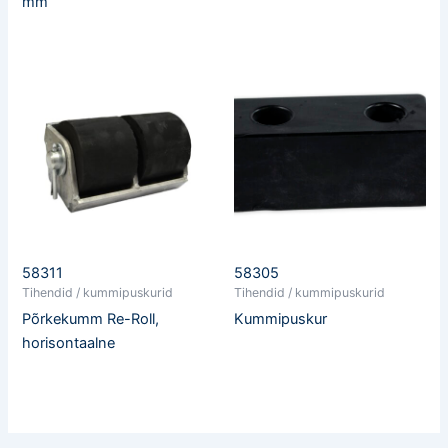
mm
58311
58305
Tihendid / kummipuskurid
Tihendid / kummipuskurid
Põrkekumm Re-Roll,
Kummipuskur
horisontaalne