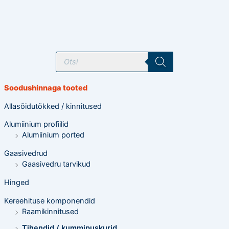
T
o
o
d
e
Soodushinnaga tooted
t
e
o
Allasõidutõkked / kinnitused
t
s
Alumiinium profiilid
i
n
Alumiinium ported
g
Gaasivedrud
Gaasivedru tarvikud
Hinged
Kereehituse komponendid
Raamikinnitused
Tihendid / kummipuskurid