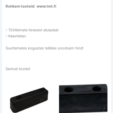
Rohkem tooteid: www.tmt.fi
– Töötlemata terasest alusplaat
– Keevitatav
Suurtemates kogustes tellides soodsam hind!
Seotud tooted