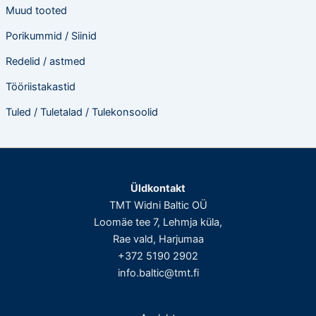
Muud tooted
Porikummid / Siinid
Redelid / astmed
Tööriistakastid
Tuled / Tuletalad / Tulekonsoolid
Üldkontakt
TMT Widni Baltic OÜ
Loomäe tee 7, Lehmja küla,
Rae vald, Harjumaa
+372 5190 2902
info.baltic@tmt.fi