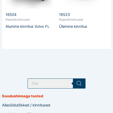
16504
16523
Raamikinnitused
Raamikinnitused
Alumine kinnitus Volvo FL
Ülemine kinnitus
T
o
o
d
e
Soodushinnaga tooted
t
e
o
Allasõidutõkked / kinnitused
t
s