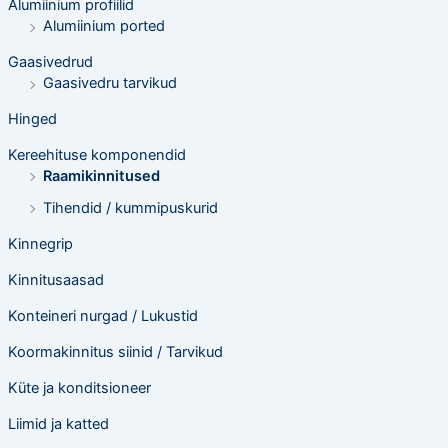
Alumiinium profiilid
i
n
Alumiinium ported
g
Gaasivedrud
Gaasivedru tarvikud
Hinged
Kereehituse komponendid
Raamikinnitused
Tihendid / kummipuskurid
Kinnegrip
Kinnitusaasad
Konteineri nurgad / Lukustid
Koormakinnitus siinid / Tarvikud
Küte ja konditsioneer
Liimid ja katted