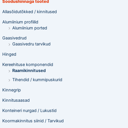
Soodushinnaga tooted
t
e
o
Allasõidutõkked / kinnitused
t
s
Alumiinium profiilid
i
n
Alumiinium ported
g
Gaasivedrud
Gaasivedru tarvikud
Hinged
Kereehituse komponendid
Raamikinnitused
Tihendid / kummipuskurid
Kinnegrip
Kinnitusaasad
Konteineri nurgad / Lukustid
Koormakinnitus siinid / Tarvikud