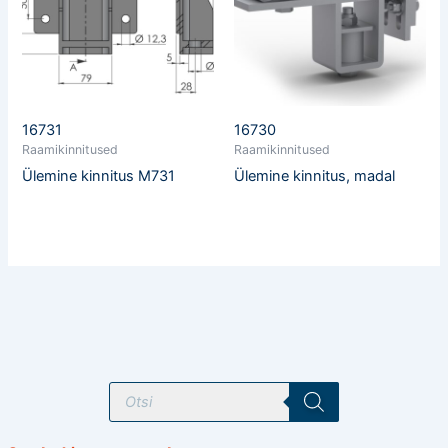
16731
16730
Raamikinnitused
Raamikinnitused
Ülemine kinnitus M731
Ülemine kinnitus, madal
T
o
o
d
e