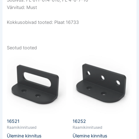
Sobivus: FL 611-614-616, FL 4-6-7-10
Värvitud: Must
Kokkusobivad tooted: Plaat 16733
Seotud tooted
16521
16252
Raamikinnitused
Raamikinnitused
Ülemine kinnitus
Ülemine kinnitus