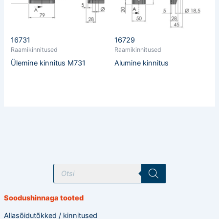
16731
16729
Raamikinnitused
Raamikinnitused
Ülemine kinnitus M731
Alumine kinnitus
T
o
o
d
e
Soodushinnaga tooted
t
e
o
Allasõidutõkked / kinnitused