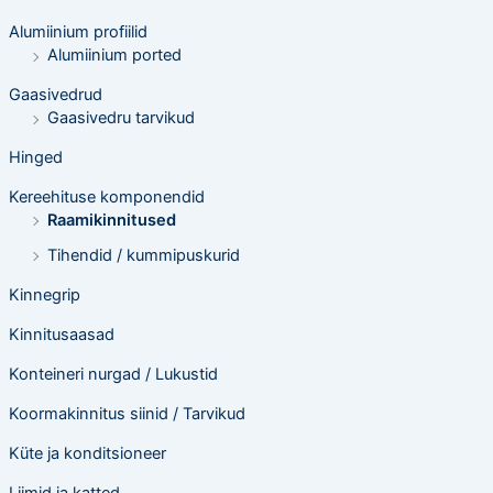
t
s
Alumiinium profiilid
i
n
Alumiinium ported
g
Gaasivedrud
Gaasivedru tarvikud
Hinged
Kereehituse komponendid
Raamikinnitused
Tihendid / kummipuskurid
Kinnegrip
Kinnitusaasad
Konteineri nurgad / Lukustid
Koormakinnitus siinid / Tarvikud
Küte ja konditsioneer
Liimid ja katted