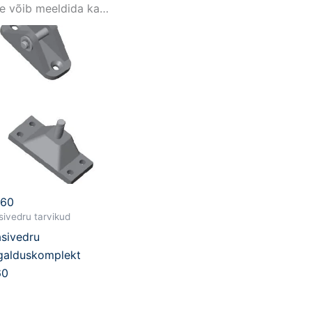
le võib meeldida ka…
860
ivedru tarvikud
sivedru
galduskomplekt
60