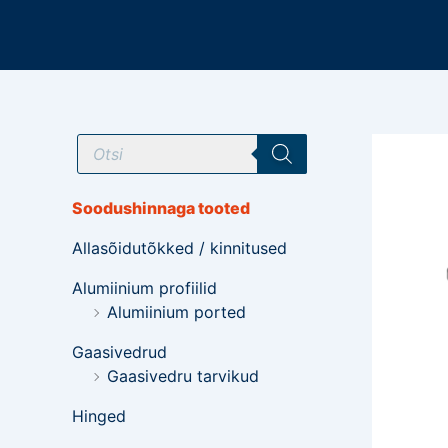
Mine
sisu
juurde
T
o
o
d
e
Soodushinnaga tooted
t
e
Allasõidutõkked / kinnitused
o
t
s
Alumiinium profiilid
i
Alumiinium ported
n
g
Gaasivedrud
Gaasivedru tarvikud
Hinged