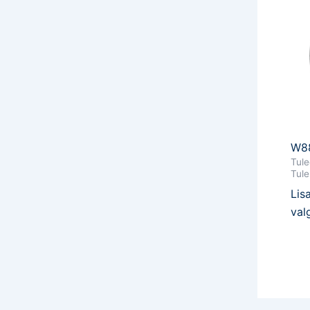
W8
Tule
Tule
Lis
val