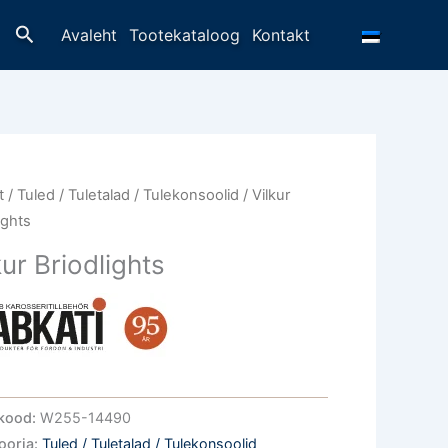
Otsing
Avaleht
Tootekataloog
Kontakt
t
/
Tuled / Tuletalad / Tulekonsoolid
/ Vilkur
ights
kur Briodlights
kood:
W255-14490
ooria:
Tuled / Tuletalad / Tulekonsoolid