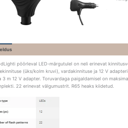
jeldus
odLighti pöörleval LED-märgutulel on neli erinevat kinnitus
ekinnituse (üks/kolm kruvi), vardakinnituse ja 12 V adapte
a 3 m 12 V adapter. Toruvardaga paigaldamisel on maksima
plekti. 22 erinevat välgumustrit. R65 heaks kiidetud.