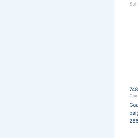
Sul
74
Gaas
Gaa
pai
28