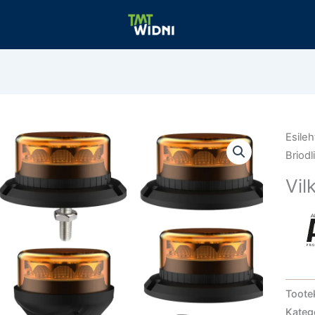
Esileh
Briodl
Vil
Toote
Kateg