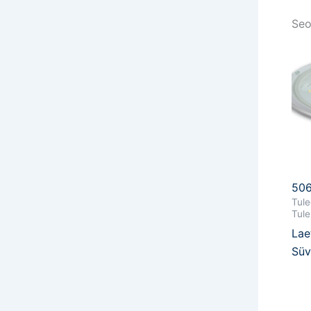
Seo
50
Tule
Tule
Lae
Süv