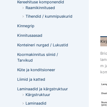
Kereehituse komponendid
Raamikinnitused
Tihendid / kummipuskurid
Kinnegrip
Kinnitusaasad
Kir
Konteineri nurgad / Lukustid
Bri
Koormakinnitus siinid /
lam
Tarvikud
m j
Küte ja konditsioneer
kom
Liimid ja katted
Laminaadid ja kärgstruktuur
Kärgstruktuur
Laminaadid