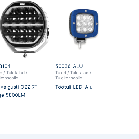
8104
50036-ALU
d / Tuletalad /
Tuled / Tuletalad /
konsoolid
Tulekonsoolid
avalgusti OZZ 7″
Töötuli LED, Alu
ge 5800LM