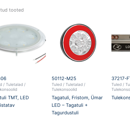
tud tooted
606
50112-M25
37217-F
d / Tuletalad /
Tuled / Tuletalad /
Tuled / Tu
konsoolid
Tulekonsoolid
Tulekonso
tuli TMT, LED
Tagatuli, Fristom, Ümar
Tulekon
istatav
LED – Tagatuli +
Tagurdustuli