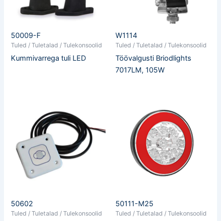
50009-F
W1114
Tuled / Tuletalad / Tulekonsoolid
Tuled / Tuletalad / Tulekonsoolid
Kummivarrega tuli LED
Töövalgusti Briodlights
7017LM, 105W
50602
50111-M25
Tuled / Tuletalad / Tulekonsoolid
Tuled / Tuletalad / Tulekonsoolid