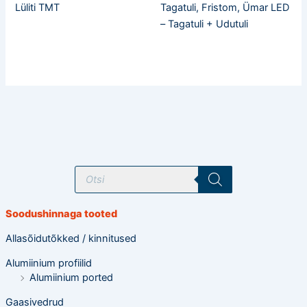
Lüliti TMT
Tagatuli, Fristom, Ümar LED
– Tagatuli + Udutuli
T
o
o
d
e
Soodushinnaga tooted
t
e
o
Allasõidutõkked / kinnitused
t
s
Alumiinium profiilid
i
n
Alumiinium ported
g
Gaasivedrud