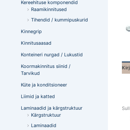
Kereehituse komponendid
Raamikinnitused
Tihendid / kummipuskurid
Kinnegrip
Kinnitusaasad
Konteineri nurgad / Lukustid
Koormakinnitus siinid /
Kir
Tarvikud
Küte ja konditsioneer
Liimid ja katted
Laminaadid ja kärgstruktuur
Sul
Kärgstruktuur
Laminaadid