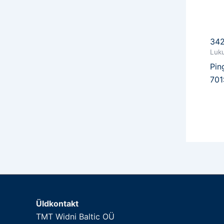
34
Luku
Pin
701
Üldkontakt
TMT Widni Baltic OÜ