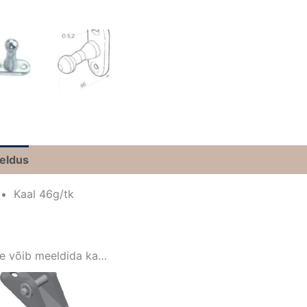
jeldus
Kaal 46g/tk
le võib meeldida ka…