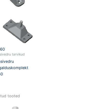
860
ivedru tarvikud
sivedru
galduskomplekt
60
tud tooted