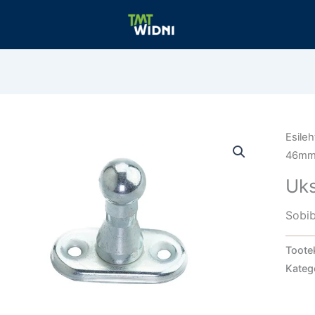
Esileh
46m
Uk
Sobib
Toote
Kateg