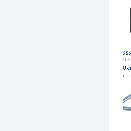
25
Luku
Uks
roo