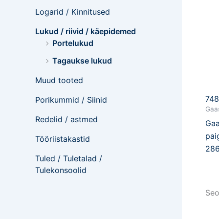
Logarid / Kinnitused
Lukud / riivid / käepidemed
Portelukud
Tagaukse lukud
Muud tooted
74
Porikummid / Siinid
Gaas
Redelid / astmed
Gaa
pai
Tööriistakastid
28
Tuled / Tuletalad /
Tulekonsoolid
Seo