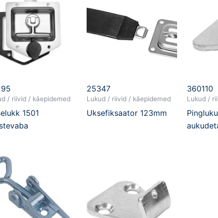
295
25347
360110
d / riivid / käepidemed
Lukud / riivid / käepidemed
Lukud / r
elukk 1501
Uksefiksaator 123mm
Pingluk
stevaba
aukudet