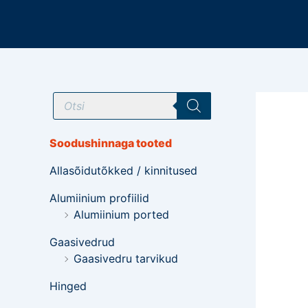
Mine
sisu
juurde
T
o
o
d
e
Soodushinnaga tooted
t
e
Allasõidutõkked / kinnitused
o
t
s
Alumiinium profiilid
i
Alumiinium ported
n
g
Gaasivedrud
Gaasivedru tarvikud
Hinged