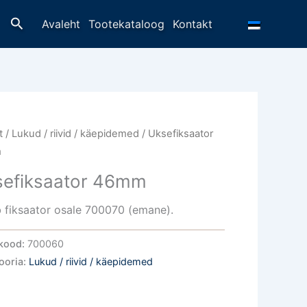
Otsing
Avaleht
Tootekataloog
Kontakt
t
/
Lukud / riivid / käepidemed
/ Uksefiksaator
m
sefiksaator 46mm
 fiksaator osale 700070 (emane).
kood:
700060
ooria:
Lukud / riivid / käepidemed