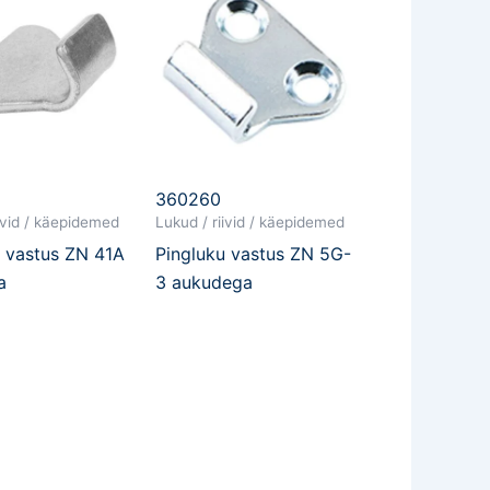
360260
iivid / käepidemed
Lukud / riivid / käepidemed
u vastus ZN 41A
Pingluku vastus ZN 5G-
a
3 aukudega