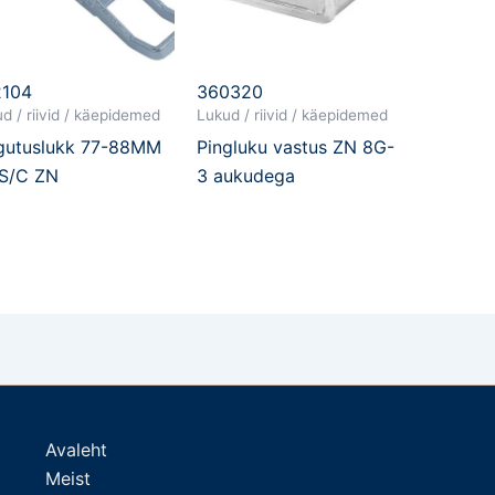
2104
360320
d / riivid / käepidemed
Lukud / riivid / käepidemed
gutuslukk 77-88MM
Pingluku vastus ZN 8G-
S/C ZN
3 aukudega
Avaleht
Meist