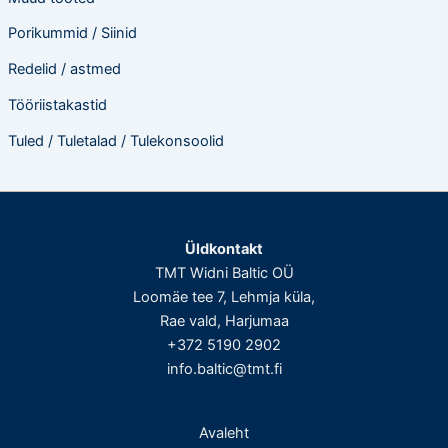
Porikummid / Siinid
Redelid / astmed
Tööriistakastid
Tuled / Tuletalad / Tulekonsoolid
Üldkontakt
TMT Widni Baltic OÜ
Loomäe tee 7, Lehmja küla,
Rae vald, Harjumaa
+372 5190 2902
info.baltic@tmt.fi
Avaleht