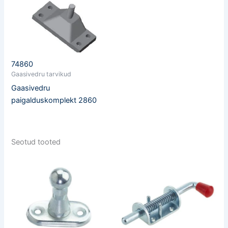
74860
Gaasivedru tarvikud
Gaasivedru
paigalduskomplekt 2860
Seotud tooted