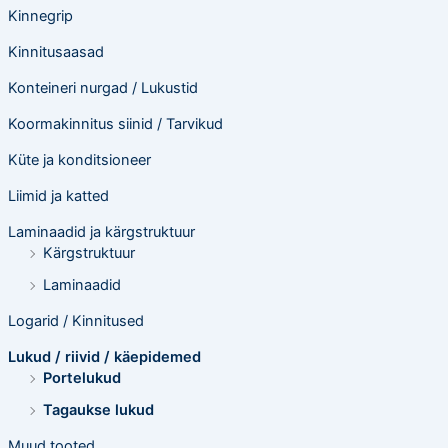
Kinnegrip
Kinnitusaasad
Konteineri nurgad / Lukustid
Koormakinnitus siinid / Tarvikud
Küte ja konditsioneer
Liimid ja katted
Laminaadid ja kärgstruktuur
Kärgstruktuur
Laminaadid
Logarid / Kinnitused
Lukud / riivid / käepidemed
Portelukud
Tagaukse lukud
Muud tooted