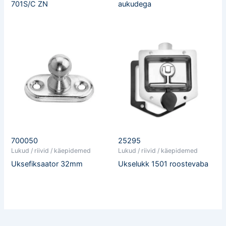
701S/C ZN
aukudega
700050
25295
Lukud / riivid / käepidemed
Lukud / riivid / käepidemed
Uksefiksaator 32mm
Ukselukk 1501 roostevaba