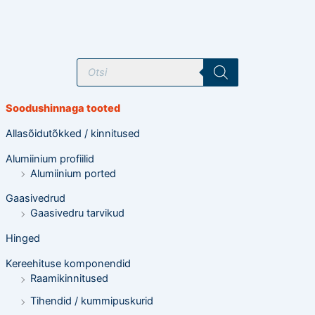
T
o
o
d
e
Soodushinnaga tooted
t
e
o
Allasõidutõkked / kinnitused
t
s
Alumiinium profiilid
i
n
Alumiinium ported
g
Gaasivedrud
Gaasivedru tarvikud
Hinged
Kereehituse komponendid
Raamikinnitused
Tihendid / kummipuskurid