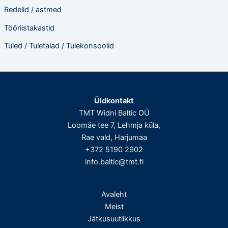
Redelid / astmed
Tööriistakastid
Tuled / Tuletalad / Tulekonsoolid
Üldkontakt
TMT Widni Baltic OÜ
Loomäe tee 7, Lehmja küla,
Rae vald, Harjumaa
+372 5190 2902
info.baltic@tmt.fi
Avaleht
Meist
Jätkusuutlikkus