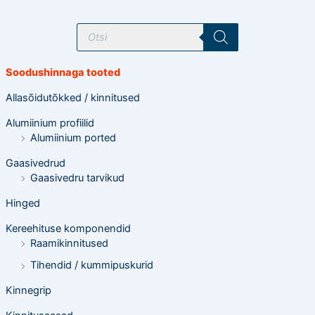
T
o
o
d
e
Soodushinnaga tooted
t
e
o
Allasõidutõkked / kinnitused
t
s
Alumiinium profiilid
i
n
Alumiinium ported
g
Gaasivedrud
Gaasivedru tarvikud
Hinged
Kereehituse komponendid
Raamikinnitused
Tihendid / kummipuskurid
Kinnegrip