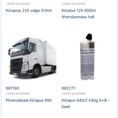
Liimid ja katted
Liimid ja katted
Körapop 225 valge 310ml
Körabur 125 600ml
tihendusmass hall
687160
682277
Liimid ja katted
Liimid ja katted
Põrandakate Körapur 690
Körapur 840/2 540g A+B –
beeš