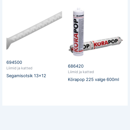
694500
686420
Liimid ja katted
Liimid ja katted
Segamisotsik 13×12
Körapop 225 valge 600ml