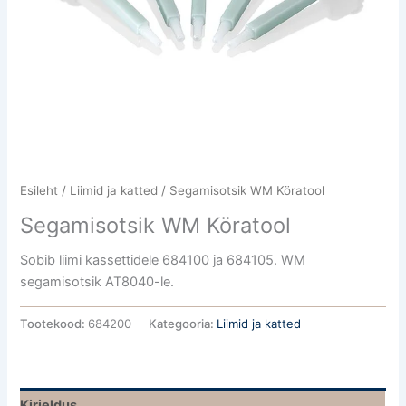
Esileht
/
Liimid ja katted
/ Segamisotsik WM Köratool
Segamisotsik WM Köratool
Sobib liimi kassettidele 684100 ja 684105. WM
segamisotsik AT8040-le.
Tootekood:
684200
Kategooria:
Liimid ja katted
Kirjeldus