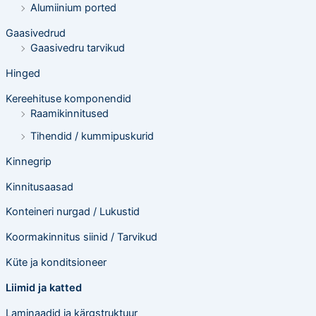
n
Alumiinium ported
g
Gaasivedrud
Gaasivedru tarvikud
Hinged
Kereehituse komponendid
Raamikinnitused
Tihendid / kummipuskurid
Kinnegrip
Kinnitusaasad
Konteineri nurgad / Lukustid
Koormakinnitus siinid / Tarvikud
Küte ja konditsioneer
Liimid ja katted
Laminaadid ja kärgstruktuur