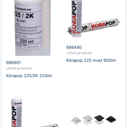
686440
Liimid ja katted
Körapop 225 must 600ml
686601
Liimid ja katted
Körapop 225/2K 220ml