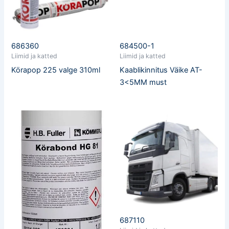
686360
684500-1
Liimid ja katted
Liimid ja katted
Körapop 225 valge 310ml
Kaablikinnitus Väike AT-
3<5MM must
687110