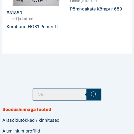
Liimid ja katted
Põrandakate Körapur 689
681850
Liimid ja katted
Körabond HG81 Primer 1L
T
o
o
d
e
Soodushinnaga tooted
t
e
o
Allasõidutõkked / kinnitused
t
s
Alumiinium profiilid
i