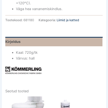
+120°C).
Väga hea vananemiskindlus.
Tootekood:
681180
Kategooria:
Liimid ja katted
Kirjeldus
Kaal: 720g/tk
Värvus: hall
Seotud tooted