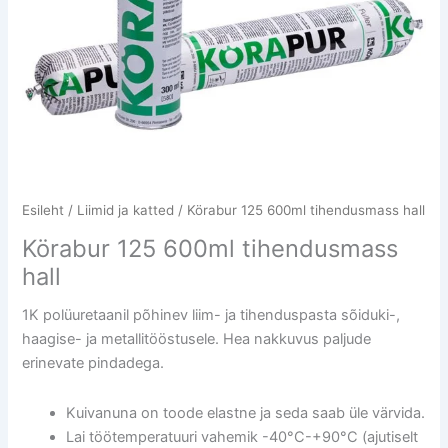
Esileht
/
Liimid ja katted
/ Körabur 125 600ml tihendusmass hall
Körabur 125 600ml tihendusmass
hall
1K polüuretaanil põhinev liim- ja tihenduspasta sõiduki-,
haagise- ja metallitööstusele. Hea nakkuvus paljude
erinevate pindadega.
Kuivanuna on toode elastne ja seda saab üle värvida.
Lai töötemperatuuri vahemik -40°C-+90°C (ajutiselt