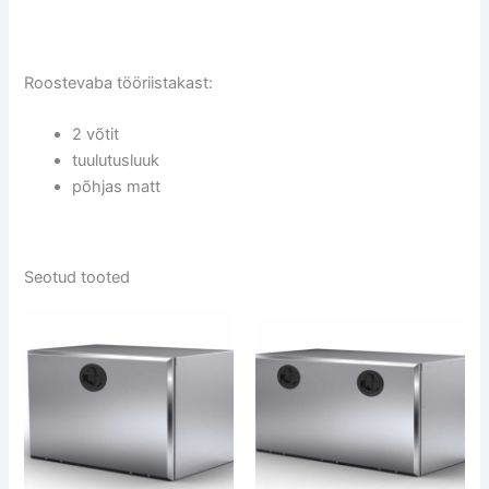
Roostevaba tööriistakast:
2 võtit
tuulutusluuk
põhjas matt
Seotud tooted