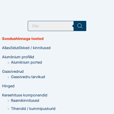
T
o
o
d
e
Soodushinnaga tooted
t
e
o
Allasõidutõkked / kinnitused
t
s
Alumiinium profiilid
i
n
Alumiinium ported
g
Gaasivedrud
Gaasivedru tarvikud
Hinged
Kereehituse komponendid
Raamikinnitused
Tihendid / kummipuskurid