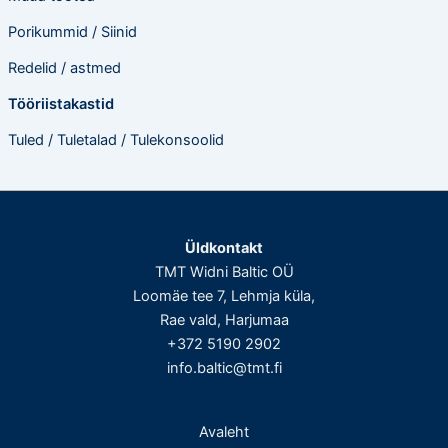
Porikummid / Siinid
Redelid / astmed
Tööriistakastid
Tuled / Tuletalad / Tulekonsoolid
Üldkontakt
TMT Widni Baltic OÜ
Loomäe tee 7, Lehmja küla,
Rae vald, Harjumaa
+372 5190 2902
info.baltic@tmt.fi
Avaleht