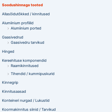
e
Soodushinnaga tooted
t
e
o
Allasõidutõkked / kinnitused
t
s
Alumiinium profiilid
i
n
Alumiinium ported
g
Gaasivedrud
Gaasivedru tarvikud
Hinged
Kereehituse komponendid
Raamikinnitused
Tihendid / kummipuskurid
Kinnegrip
Kinnitusaasad
Konteineri nurgad / Lukustid
Koormakinnitus siinid / Tarvikud