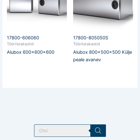
17800-606060
17800-805050S
Tööriistakastid
Tööriistakastid
Alubox 600x600x600
Alubox 800x500x500 Külje
peale avanev
T
o
o
d