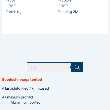
41307
41862-s
Hinged
Hinged
Portehing
Ribahing 3M
T
o
o
d
e
Soodushinnaga tooted
t
e
o
Allasõidutõkked / kinnitused
t
s
Alumiinium profiilid
i
n
Alumiinium ported
g