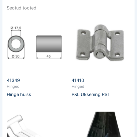
Seotud tooted
41349
41410
Hinged
Hinged
Hinge hülss
P&L Uksehing RST