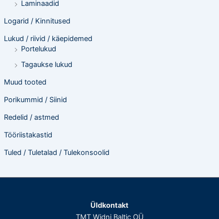
Laminaadid
Logarid / Kinnitused
Lukud / riivid / käepidemed
Portelukud
Tagaukse lukud
Muud tooted
Porikummid / Siinid
Redelid / astmed
Tööriistakastid
Tuled / Tuletalad / Tulekonsoolid
Üldkontakt
TMT Widni Baltic OÜ