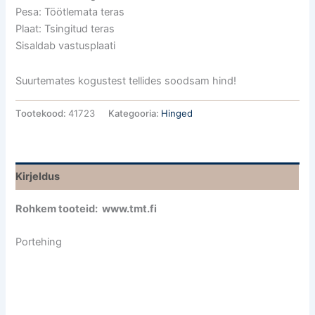
Pesa: Töötlemata teras
Plaat: Tsingitud teras
Sisaldab vastusplaati
Suurtemates kogustest tellides soodsam hind!
Tootekood:
41723
Kategooria:
Hinged
Kirjeldus
Rohkem tooteid: www.tmt.fi
Portehing