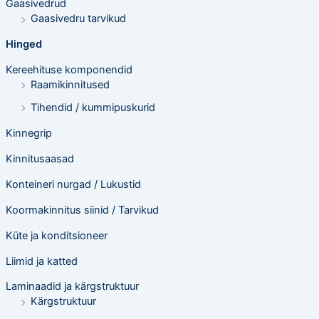
Gaasivedrud
Gaasivedru tarvikud
Hinged
Kereehituse komponendid
Raamikinnitused
Tihendid / kummipuskurid
Kinnegrip
Kinnitusaasad
Konteineri nurgad / Lukustid
Koormakinnitus siinid / Tarvikud
Küte ja konditsioneer
Liimid ja katted
Laminaadid ja kärgstruktuur
Kärgstruktuur