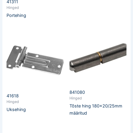
41311
Hinged
Portehing
841080
41618
Hinged
Hinged
Tõste hing 180×20/25mm
Uksehing
määritud