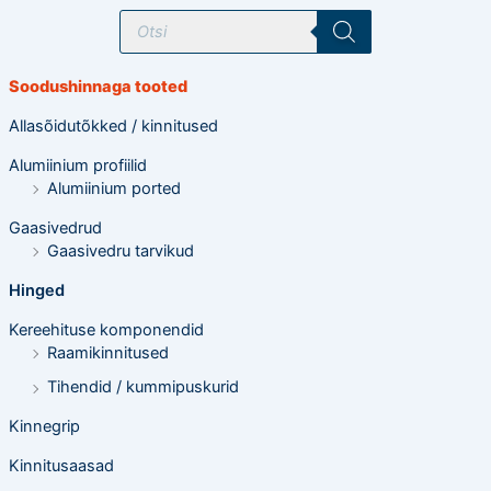
T
o
o
d
e
Soodushinnaga tooted
t
e
o
Allasõidutõkked / kinnitused
t
s
Alumiinium profiilid
i
n
Alumiinium ported
g
Gaasivedrud
Gaasivedru tarvikud
Hinged
Kereehituse komponendid
Raamikinnitused
Tihendid / kummipuskurid
Kinnegrip
Kinnitusaasad