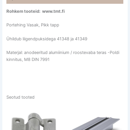
Rohkem tooteid: www.tmt.fi
Portehing Vasak, Pikk tapp
Ühildub liigendpuksidega 41348 ja 41349
Materjal: anodeeritud alumiinium / roostevaba teras -Poldi
kinnitus, M8 DIN 7991
Seotud tooted