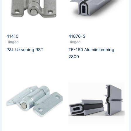
41410
41876-S
Hinged
Hinged
P&L Uksehing RST
TE-160 Alumiiniumhing
2800