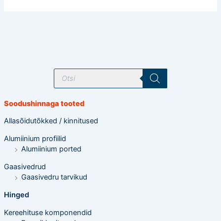
T
o
o
d
e
Soodushinnaga tooted
t
e
o
Allasõidutõkked / kinnitused
t
s
Alumiinium profiilid
i
n
Alumiinium ported
g
Gaasivedrud
Gaasivedru tarvikud
Hinged
Kereehituse komponendid