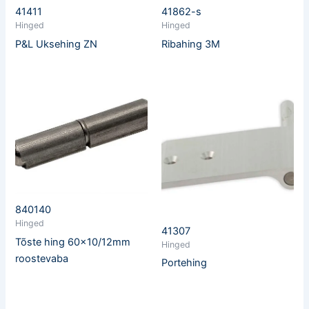
41411
41862-s
Hinged
Hinged
P&L Uksehing ZN
Ribahing 3M
840140
Hinged
41307
Tõste hing 60×10/12mm
Hinged
roostevaba
Portehing