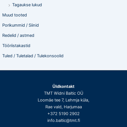
Tagaukse lukud
Muud tooted
Porikummid / Siinid
Redelid / astmed
Tööriistakastid
Tuled / Tuletalad / Tulekonsoolid
Üldkontakt
TMT Widni Baltic OÜ
Loomäe tee 7, Lehmja küla,
Rae vald, Harjumaa
+372 5190 2902
info.baltic@tmt.fi