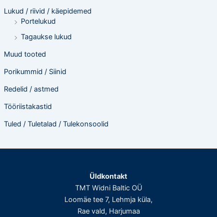
Lukud / riivid / käepidemed
Portelukud
Tagaukse lukud
Muud tooted
Porikummid / Siinid
Redelid / astmed
Tööriistakastid
Tuled / Tuletalad / Tulekonsoolid
Üldkontakt
TMT Widni Baltic OÜ
Loomäe tee 7, Lehmja küla,
Rae vald, Harjumaa