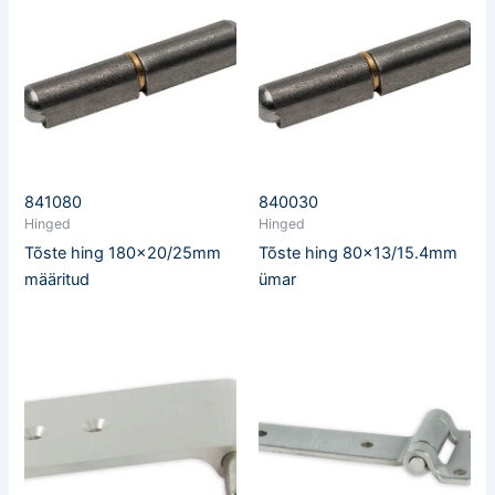
841080
840030
Hinged
Hinged
Tõste hing 180×20/25mm
Tõste hing 80×13/15.4mm
määritud
ümar