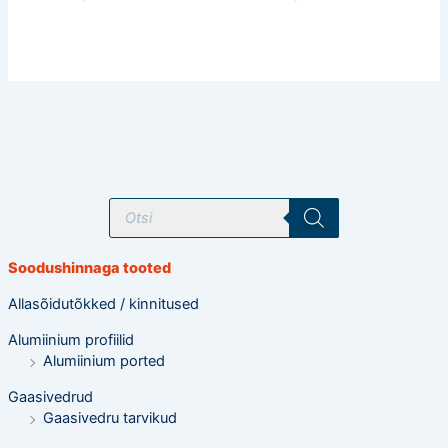
T
o
o
d
e
Soodushinnaga tooted
t
e
o
Allasõidutõkked / kinnitused
t
s
Alumiinium profiilid
i
n
Alumiinium ported
g
Gaasivedrud
Gaasivedru tarvikud