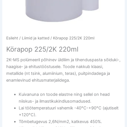
Esileht
/
Liimid ja katted
/ Körapop 225/2K 220ml
Körapop 225/2K 220ml
2K-MS polümeeril põhinev üldliim ja tihenduspasta sõiduki-,
haagise- ja ehitustööstusele. Toode nakkub klaasi,
metallide (nt tsink, alumiinium, teras), puitpindadega ja
enamlevinud ehitusmaterjalidega.
Kuivanuna on toode elastne ning sellel on head
niiskus- ja ilmastikukindlusomadused.
Lai töötemperatuuri vahemik -40°C-+90°C (ajutiselt
+120°C).
Tõmbetugevus 2,6N/mm2, katkevus 450%.