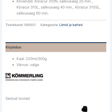
Kõvendid: Köracur 310N, säilivusaeg 20 min.,
Köracur 310L, säilivusaeg 40 min., Köracur 310SL,
säilivusaeg 60 min.
Tootekood:
686601
Kategooria:
Liimid ja katted
Kirjeldus
Kaal: 220ml/300g
Värvus: valge
Seotud tooted