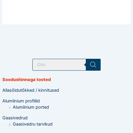
T
o
o
d
e
Soodushinnaga tooted
t
e
o
Allasõidutõkked / kinnitused
t
s
Alumiinium profiilid
i
n
Alumiinium ported
g
Gaasivedrud
Gaasivedru tarvikud