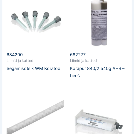
684200
682277
Liimid ja katted
Liimid ja katted
Segamisotsik WM Köratool
Körapur 840/2 540g A+B –
beeš