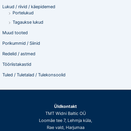
Lukud / riivid / käepidemed
Portelukud
Tagaukse lukud
Muud tooted
Porikummid / Siinid
Redelid / astmed
Tööriistakastid
Tuled / Tuletalad / Tulekonsoolid
Üldkontakt
TMT Widni Baltic OÜ
Loomäe tee 7, Lehmja küla,
Rae vald, Harjumaa