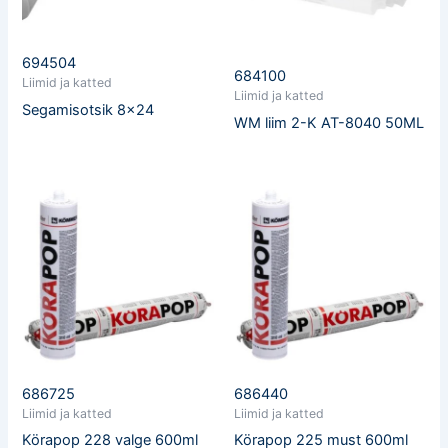
694504
684100
Liimid ja katted
Liimid ja katted
Segamisotsik 8×24
WM liim 2-K AT-8040 50ML
686725
686440
Liimid ja katted
Liimid ja katted
Körapop 228 valge 600ml
Körapop 225 must 600ml