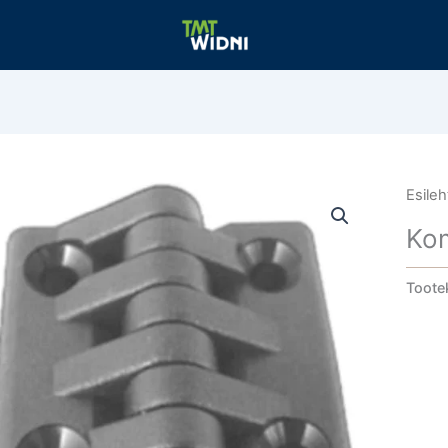
Esileh
Kom
Toote