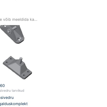
le võib meeldida ka…
860
ivedru tarvikud
sivedru
galduskomplekt