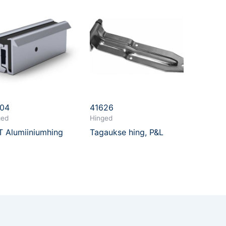
904
41626
ged
Hinged
 Alumiiniumhing
Tagaukse hing, P&L