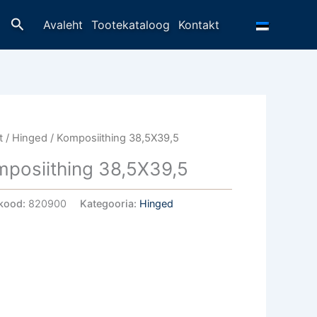
Otsing
Avaleht
Tootekataloog
Kontakt
t
/
Hinged
/ Komposiithing 38,5X39,5
posiithing 38,5X39,5
kood:
820900
Kategooria:
Hinged