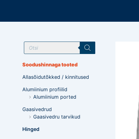
Mine
sisu
juurde
T
o
o
d
e
Soodushinnaga tooted
t
e
Allasõidutõkked / kinnitused
o
t
s
Alumiinium profiilid
i
Alumiinium ported
n
g
Gaasivedrud
Gaasivedru tarvikud
Hinged