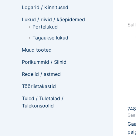
Logarid / Kinnitused
Lukud / riivid / käepidemed
Sul
Portelukud
Tagaukse lukud
Muud tooted
Porikummid / Siinid
Redelid / astmed
Tööriistakastid
Tuled / Tuletalad /
Tulekonsoolid
74
Gaas
Gaa
pai