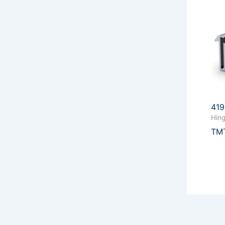
41
Hin
TMT