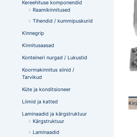
Kereehituse komponendid
Raamikinnitused
Tihendid / kummipuskurid
Kinnegrip
Kinnitusaasad
Konteineri nurgad / Lukustid
Koormakinnitus siinid /
Tarvikud
Küte ja konditsioneer
Liimid ja katted
Kir
Laminaadid ja kärgstruktuur
Kärgstruktuur
Laminaadid