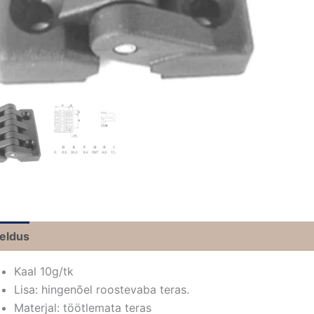
jeldus
Kaal 10g/tk
Lisa: hingenõel roostevaba teras.
Materjal: töötlemata teras