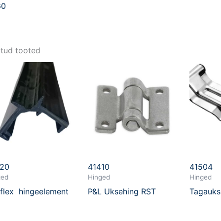
60
tud tooted
920
41410
41504
ged
Hinged
Hinged
flex hingeelement
P&L Uksehing RST
Tagauks