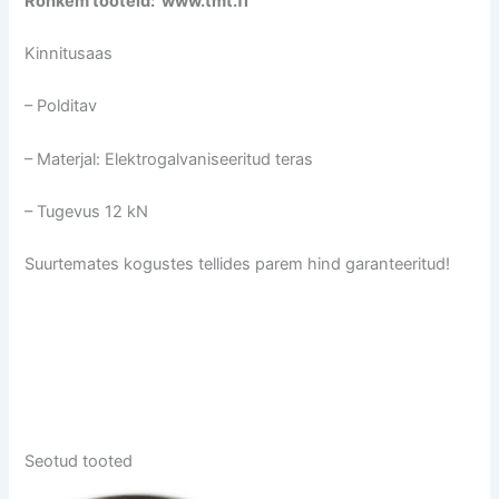
Rohkem tooteid: www.tmt.fi
Kinnitusaas
– Polditav
– Materjal: Elektrogalvaniseeritud teras
– Tugevus 12 kN
Suurtemates kogustes tellides parem hind garanteeritud!
Seotud tooted