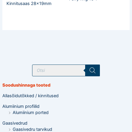
Kinnitusaas 28x19mm
T
o
o
d
e
Soodushinnaga tooted
t
e
o
Allasõidutõkked / kinnitused
t
s
Alumiinium profiilid
i
n
Alumiinium ported
g
Gaasivedrud
Gaasivedru tarvikud