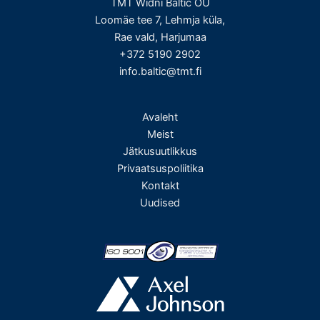
TMT Widni Baltic OÜ
Loomäe tee 7, Lehmja küla,
Rae vald, Harjumaa
+372 5190 2902
info.baltic@tmt.fi
Avaleht
Meist
Jätkusuutlikkus
Privaatsuspoliitika
Kontakt
Uudised