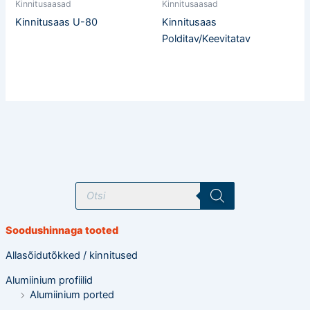
Kinnitusaasad
Kinnitusaasad
Kinnitusaas U-80
Kinnitusaas
Polditav/Keevitatav
T
o
o
d
e
Soodushinnaga tooted
t
e
o
Allasõidutõkked / kinnitused
t
s
Alumiinium profiilid
i
n
Alumiinium ported
g