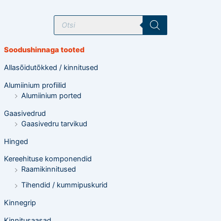
T
o
o
d
e
Soodushinnaga tooted
t
e
o
Allasõidutõkked / kinnitused
t
s
Alumiinium profiilid
i
n
Alumiinium ported
g
Gaasivedrud
Gaasivedru tarvikud
Hinged
Kereehituse komponendid
Raamikinnitused
Tihendid / kummipuskurid
Kinnegrip
Kinnitusaasad