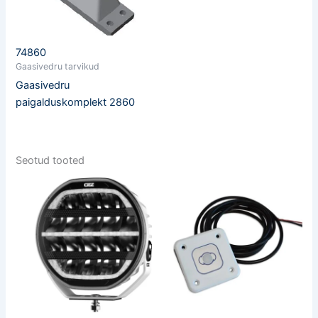
74860
Gaasivedru tarvikud
Gaasivedru
paigalduskomplekt 2860
Seotud tooted