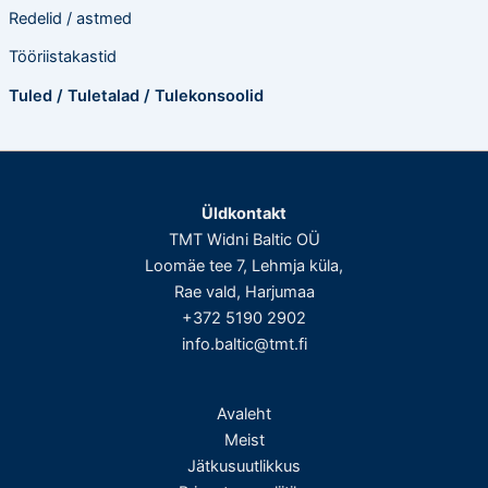
Redelid / astmed
Tööriistakastid
Tuled / Tuletalad / Tulekonsoolid
Üldkontakt
TMT Widni Baltic OÜ
Loomäe tee 7, Lehmja küla,
Rae vald, Harjumaa
+372 5190 2902
info.baltic@tmt.fi
Avaleht
Meist
Jätkusuutlikkus