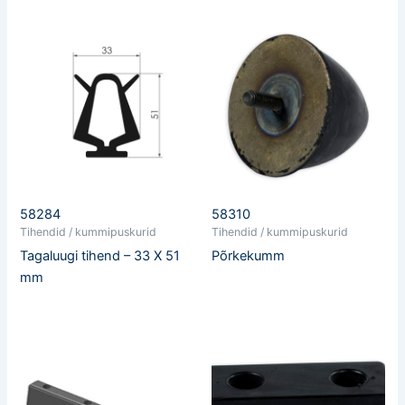
58284
58310
Tihendid / kummipuskurid
Tihendid / kummipuskurid
Tagaluugi tihend – 33 X 51
Põrkekumm
mm