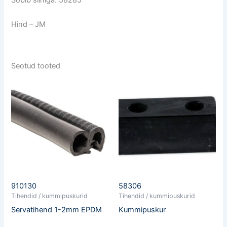
Sobib siiniga: 58285
Hind – JM
Seotud tooted
910130
58306
Tihendid / kummipuskurid
Tihendid / kummipuskurid
Servatihend 1-2mm EPDM
Kummipuskur