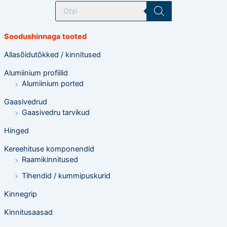
T
o
o
d
e
Soodushinnaga tooted
t
e
o
Allasõidutõkked / kinnitused
t
s
Alumiinium profiilid
i
n
Alumiinium ported
g
Gaasivedrud
Gaasivedru tarvikud
Hinged
Kereehituse komponendid
Raamikinnitused
Tihendid / kummipuskurid
Kinnegrip
Kinnitusaasad