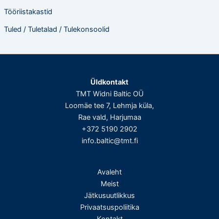
Tööriistakastid
Tuled / Tuletalad / Tulekonsoolid
Üldkontakt
TMT Widni Baltic OÜ
Loomäe tee 7, Lehmja küla,
Rae vald, Harjumaa
+372 5190 2902
info.baltic@tmt.fi
Avaleht
Meist
Jätkusuutlikkus
Privaatsuspoliitika
Kontakt