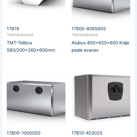
17819
17800-806560S
Tööriistakastid
Tööriistakastid
TMT-Telibox
Alubox 800x650x600 Külje
580/200x260x600mm
peale avanev
17800-1005050
17810-403025