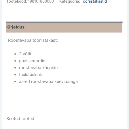
Tootekood:
19810-806060
Kategooria:
Tööriistakastid
Kirjeldus
Roostevaba tööriistakast:
2 võtit
gaasiamordid
roostevaba käepide
tuulutusluuk
ääred roostevaba keevitusega
Seotud tooted