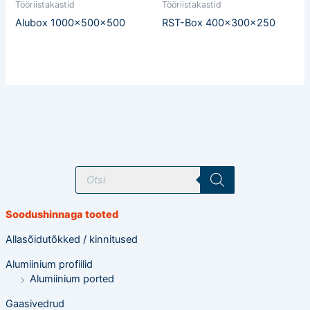
Tööriistakastid
Tööriistakastid
Alubox 1000x500x500
RST-Box 400x300x250
T
o
o
d
e
Soodushinnaga tooted
t
e
o
Allasõidutõkked / kinnitused
t
s
Alumiinium profiilid
i
n
Alumiinium ported
g
Gaasivedrud