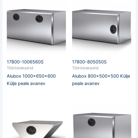
17800-1006560S
17800-805050S
Tööriistakastid
Tööriistakastid
Alubox 1000x650x600
Alubox 800x500x500 Külje
Külje peale avanev
peale avanev