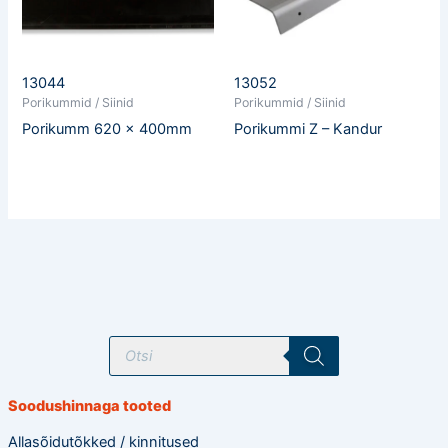
13044
13052
Porikummid / Siinid
Porikummid / Siinid
Porikumm 620 x 400mm
Porikummi Z – Kandur
T
o
o
d
e
Soodushinnaga tooted
t
e
o
Allasõidutõkked / kinnitused