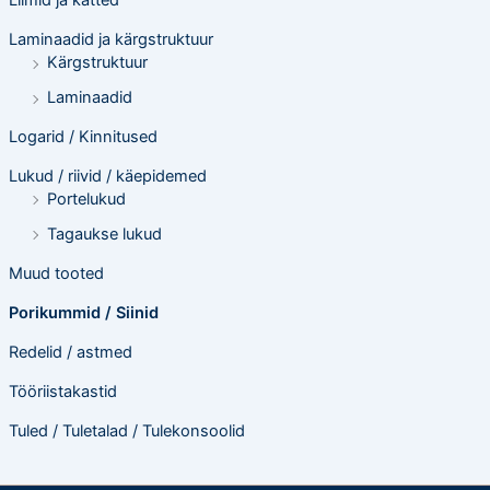
Liimid ja katted
Laminaadid ja kärgstruktuur
Kärgstruktuur
Laminaadid
Logarid / Kinnitused
Lukud / riivid / käepidemed
Portelukud
Tagaukse lukud
Muud tooted
Porikummid / Siinid
Redelid / astmed
Tööriistakastid
Tuled / Tuletalad / Tulekonsoolid