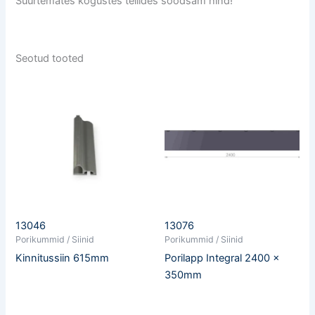
Suurtemates kogustes tellides soodsam hind!
Seotud tooted
13046
13076
Porikummid / Siinid
Porikummid / Siinid
Kinnitussiin 615mm
Porilapp Integral 2400 x
350mm