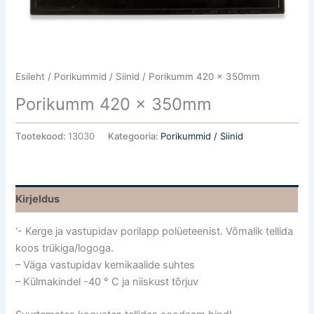
Esileht
/
Porikummid / Siinid
/ Porikumm 420 x 350mm
Porikumm 420 x 350mm
Tootekood:
13030
Kategooria:
Porikummid / Siinid
Kirjeldus
‘- Kerge ja vastupidav porilapp polüeteenist. Võmalik tellida
koos trükiga/logoga.
– Väga vastupidav kemikaalide suhtes
– Külmakindel -40 ° C ja niiskust tõrjuv