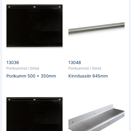
13036
13048
Porikummid / Siinid
Porikummid / Siinid
Porikumm 500 x 350mm
Kinnitussiin 645mm