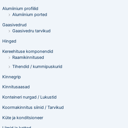
t
s
Alumiinium profiilid
i
n
Alumiinium ported
g
Gaasivedrud
Gaasivedru tarvikud
Hinged
Kereehituse komponendid
Raamikinnitused
Tihendid / kummipuskurid
Kinnegrip
Kinnitusaasad
Konteineri nurgad / Lukustid
Koormakinnitus siinid / Tarvikud
Küte ja konditsioneer