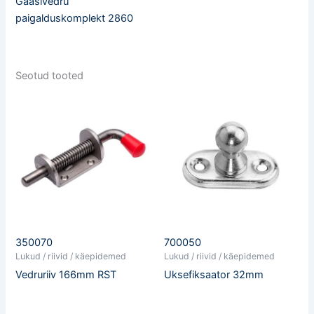
Gaasivedru
paigalduskomplekt 2860
Seotud tooted
350070
700050
Lukud / riivid / käepidemed
Lukud / riivid / käepidemed
Vedruriiv 166mm RST
Uksefiksaator 32mm