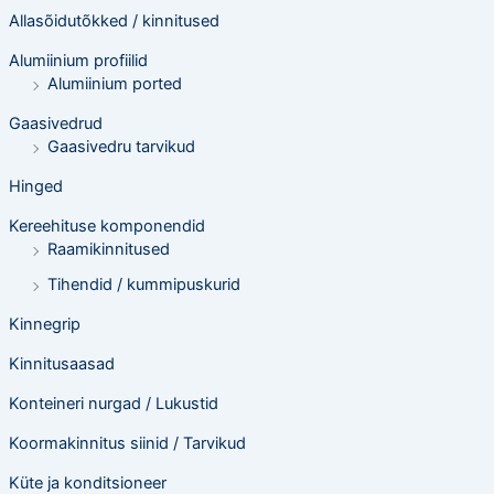
e
o
Allasõidutõkked / kinnitused
t
s
Alumiinium profiilid
i
n
Alumiinium ported
g
Gaasivedrud
Gaasivedru tarvikud
Hinged
Kereehituse komponendid
Raamikinnitused
Tihendid / kummipuskurid
Kinnegrip
Kinnitusaasad
Konteineri nurgad / Lukustid
Koormakinnitus siinid / Tarvikud
Küte ja konditsioneer