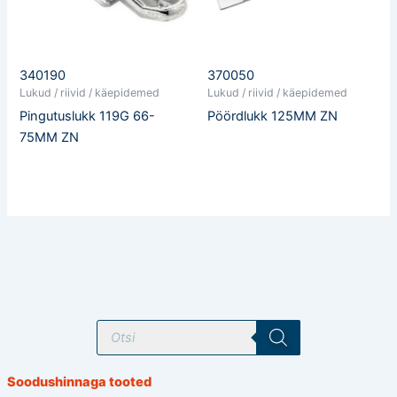
340190
370050
Lukud / riivid / käepidemed
Lukud / riivid / käepidemed
Pingutuslukk 119G 66-
Pöördlukk 125MM ZN
75MM ZN
T
o
o
d
e
Soodushinnaga tooted
t