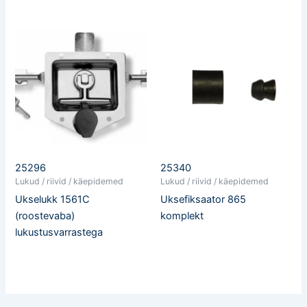
25296
25340
Lukud / riivid / käepidemed
Lukud / riivid / käepidemed
Ukselukk 1561C
Uksefiksaator 865
(roostevaba)
komplekt
lukustusvarrastega