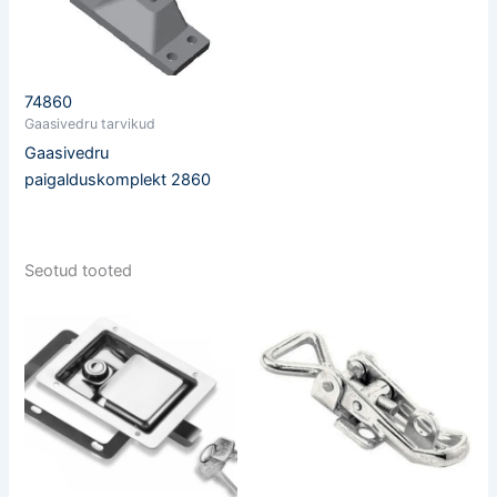
74860
Gaasivedru tarvikud
Gaasivedru
paigalduskomplekt 2860
Seotud tooted