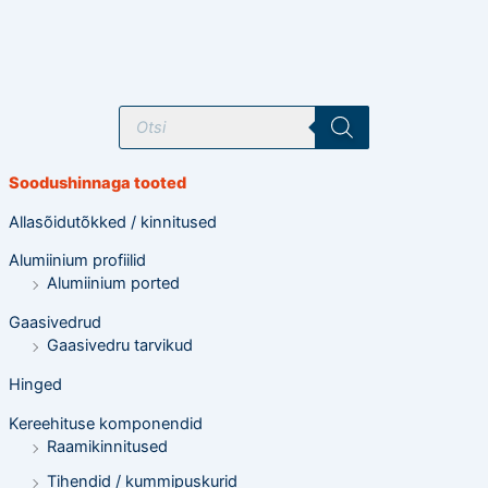
T
o
o
d
e
Soodushinnaga tooted
t
e
o
Allasõidutõkked / kinnitused
t
s
Alumiinium profiilid
i
n
Alumiinium ported
g
Gaasivedrud
Gaasivedru tarvikud
Hinged
Kereehituse komponendid
Raamikinnitused
Tihendid / kummipuskurid