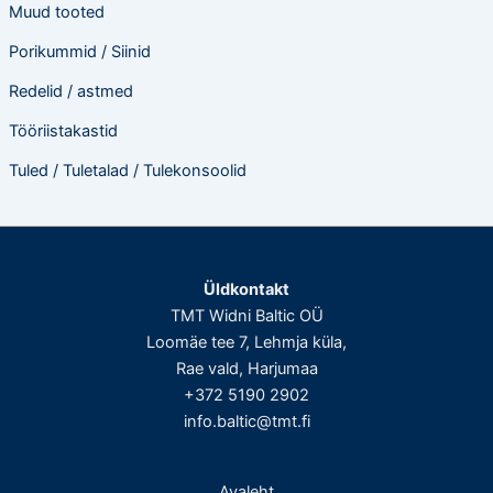
Muud tooted
Porikummid / Siinid
Redelid / astmed
Tööriistakastid
Tuled / Tuletalad / Tulekonsoolid
Üldkontakt
TMT Widni Baltic OÜ
Loomäe tee 7, Lehmja küla,
Rae vald, Harjumaa
+372 5190 2902
info.baltic@tmt.fi
Avaleht