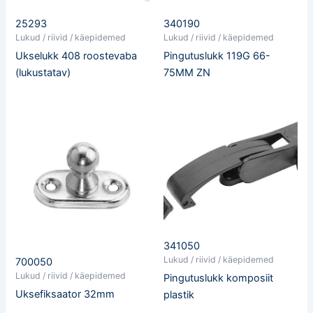
25293
340190
Lukud / riivid / käepidemed
Lukud / riivid / käepidemed
Ukselukk 408 roostevaba
Pingutuslukk 119G 66-
(lukustatav)
75MM ZN
341050
Lukud / riivid / käepidemed
700050
Lukud / riivid / käepidemed
Pingutuslukk komposiit
Uksefiksaator 32mm
plastik