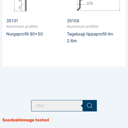
35131
35159
Alumiinium profiilid
Alumiinium profiilid
Nurgaprofiil 90×50
Tagaluugi tippaprofiil An
2.6m
T
o
o
d
e
Soodushinnaga tooted
t
e