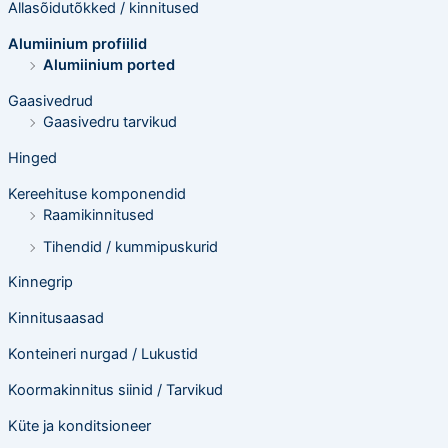
o
Allasõidutõkked / kinnitused
t
s
Alumiinium profiilid
i
n
Alumiinium ported
g
Gaasivedrud
Gaasivedru tarvikud
Hinged
Kereehituse komponendid
Raamikinnitused
Tihendid / kummipuskurid
Kinnegrip
Kinnitusaasad
Konteineri nurgad / Lukustid
Koormakinnitus siinid / Tarvikud
Küte ja konditsioneer