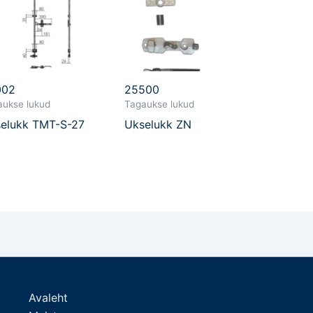
002
25500
aukse lukud
Tagaukse lukud
elukk TMT-S-27
Ukselukk ZN
Avaleht