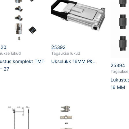
420
25392
aukse lukud
Tagaukse lukud
ustus komplekt TMT
Ukselukk 16MM P&L
25394
 – 27
Tagaukse
Lukustu
16 MM