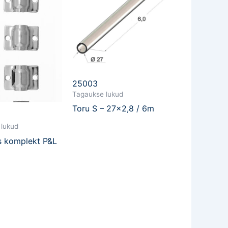
25003
Tagaukse lukud
Toru S – 27×2,8 / 6m
 lukud
s komplekt P&L