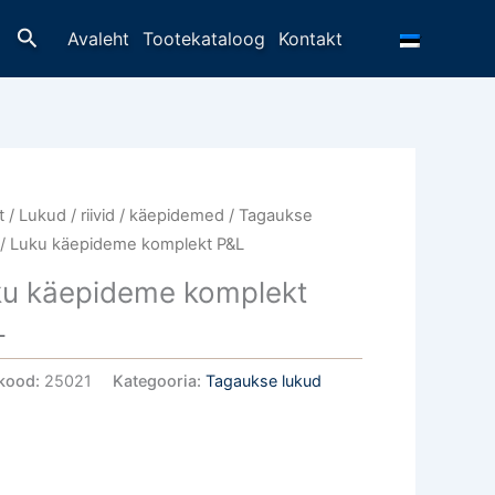
Otsing
Avaleht
Tootekataloog
Kontakt
t
/
Lukud / riivid / käepidemed
/
Tagaukse
/ Luku käepideme komplekt P&L
u käepideme komplekt
L
kood:
25021
Kategooria:
Tagaukse lukud