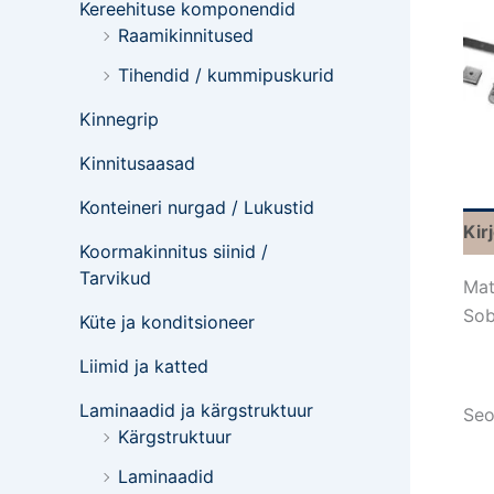
Kereehituse komponendid
Raamikinnitused
Tihendid / kummipuskurid
Kinnegrip
Kinnitusaasad
Konteineri nurgad / Lukustid
Kir
Koormakinnitus siinid /
Tarvikud
Mat
Sob
Küte ja konditsioneer
Liimid ja katted
Laminaadid ja kärgstruktuur
Seo
Kärgstruktuur
Laminaadid