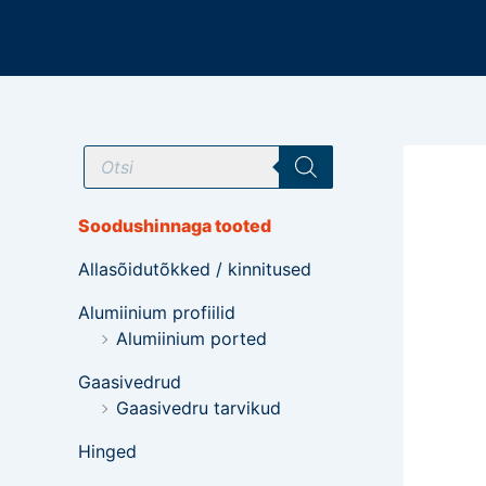
Mine
sisu
juurde
T
o
o
d
e
Soodushinnaga tooted
t
e
Allasõidutõkked / kinnitused
o
t
s
Alumiinium profiilid
i
Alumiinium ported
n
g
Gaasivedrud
Gaasivedru tarvikud
Hinged