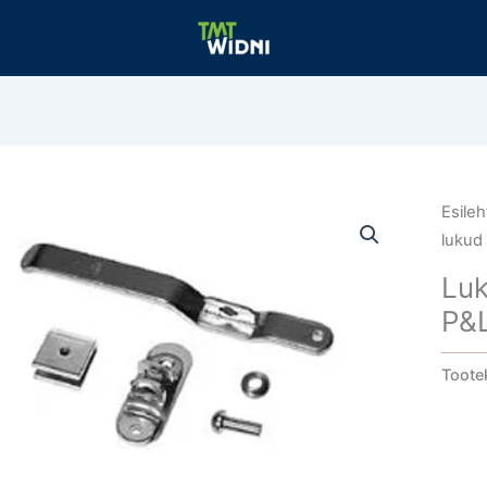
Esileh
lukud
Luk
P&
Toote