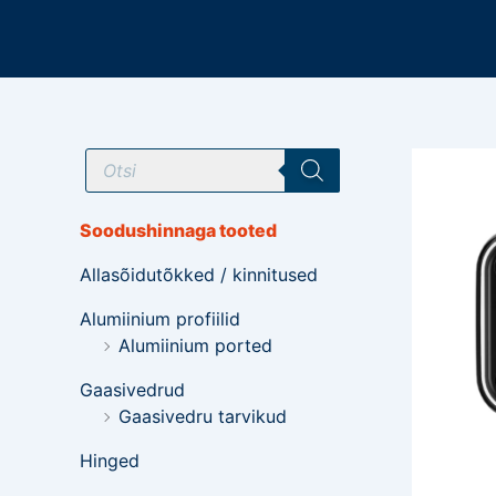
Mine
sisu
juurde
T
o
o
d
e
Soodushinnaga tooted
t
e
Allasõidutõkked / kinnitused
o
t
s
Alumiinium profiilid
i
Alumiinium ported
n
g
Gaasivedrud
Gaasivedru tarvikud
Hinged