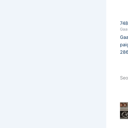
74
Gaas
Gaa
pai
28
Seo