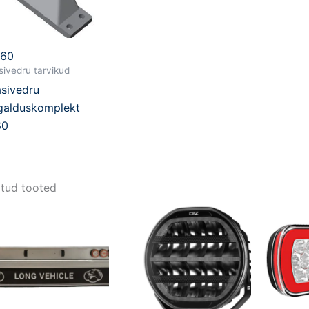
860
ivedru tarvikud
sivedru
galduskomplekt
60
tud tooted