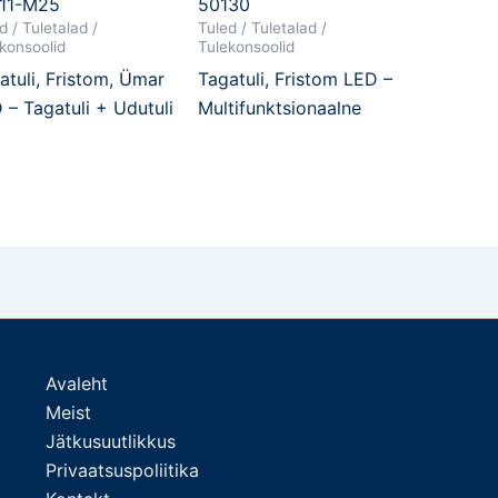
11-M25
50130
d / Tuletalad /
Tuled / Tuletalad /
konsoolid
Tulekonsoolid
atuli, Fristom, Ümar
Tagatuli, Fristom LED –
 – Tagatuli + Udutuli
Multifunktsionaalne
Avaleht
Meist
Jätkusuutlikkus
Privaatsuspoliitika