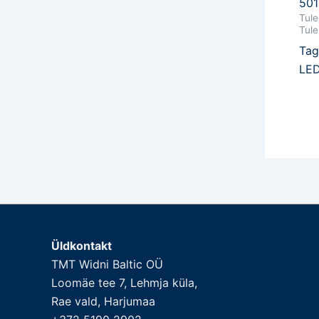
501
Tule
Tule
Tag
LED
Üldkontakt
TMT Widni Baltic OÜ
Loomäe tee 7, Lehmja küla,
Rae vald, Harjumaa