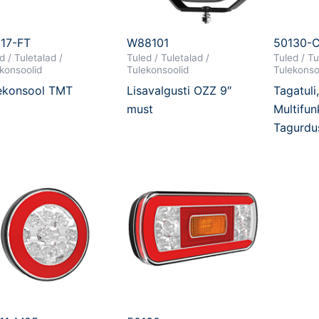
17-FT
W88101
50130-
d / Tuletalad /
Tuled / Tuletalad /
Tuled / Tu
konsoolid
Tulekonsoolid
Tulekonso
ekonsool TMT
Lisavalgusti OZZ 9″
Tagatuli
must
Multifun
Tagurdus