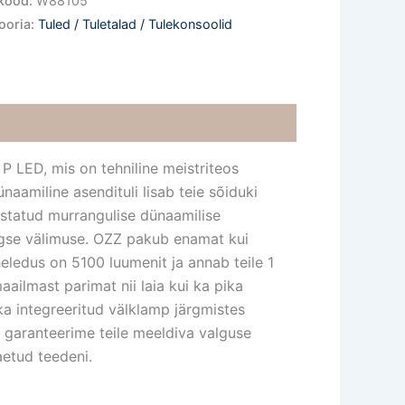
kood:
W88105
ooria:
Tuled / Tuletalad / Tulekonsoolid
 LED, mis on tehniline meistriteos
naamiline asendituli lisab teie sõiduki
rustatud murrangulise dünaamilise
aegse välimuse. OZZ pakub enamat kui
heledus on 5100 luumenit ja annab teile 1
ailmast parimat nii laia kui ka pika
ka integreeritud välklamp järgmistes
 garanteerime teile meeldiva valguse
etud teedeni.