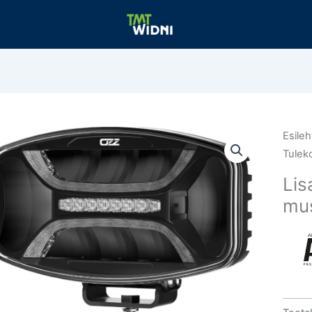
Esileh
Tulek
Lis
mu