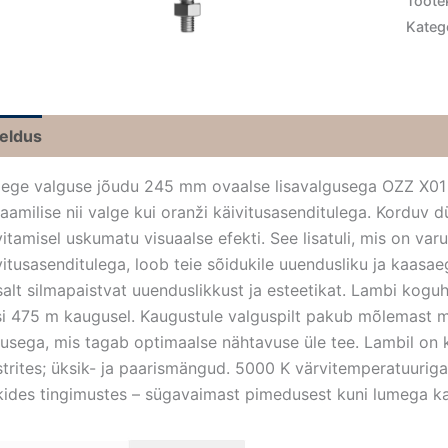
Toote
Kateg
jeldus
ege valguse jõudu 245 mm ovaalse lisavalgusega OZZ X01 P
aamilise nii valge kui oranži käivitusasenditulega. Korduv dü
vitamisel uskumatu visuaalse efekti. See lisatuli, mis on va
vitusasenditulega, loob teie sõidukile uuendusliku ja kaas
tsalt silmapaistvat uuenduslikkust ja esteetikat. Lambi kogu
si 475 m kaugusel. Kaugustule valguspilt pakub mõlemast ma
tusega, mis tagab optimaalse nähtavuse üle tee. Lambil on 
trites; üksik- ja paarismängud. 5000 K värvitemperatuuriga
kides tingimustes – sügavaimast pimedusest kuni lumega ka