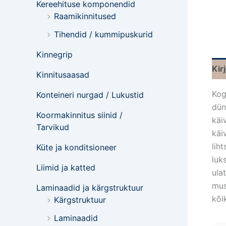
Kereehituse komponendid
Raamikinnitused
Tihendid / kummipuskurid
Kinnegrip
Kir
Kinnitusaasad
Kog
Konteineri nurgad / Lukustid
dün
Koormakinnitus siinid /
käi
Tarvikud
käi
lih
Küte ja konditsioneer
luk
Liimid ja katted
ula
mus
Laminaadid ja kärgstruktuur
kõi
Kärgstruktuur
Laminaadid