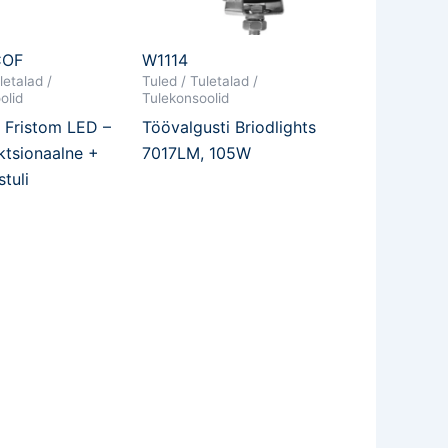
COF
W1114
letalad /
Tuled / Tuletalad /
olid
Tulekonsoolid
, Fristom LED –
Töövalgusti Briodlights
ktsionaalne +
7017LM, 105W
tuli