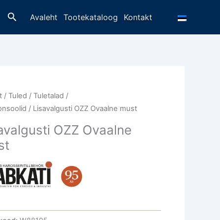
Otsing
Avaleht
Tootekataloog
Kontakt
t
/
Tuled / Tuletalad /
onsoolid
/ Lisavalgusti OZZ Ovaalne must
avalgusti OZZ Ovaalne
st