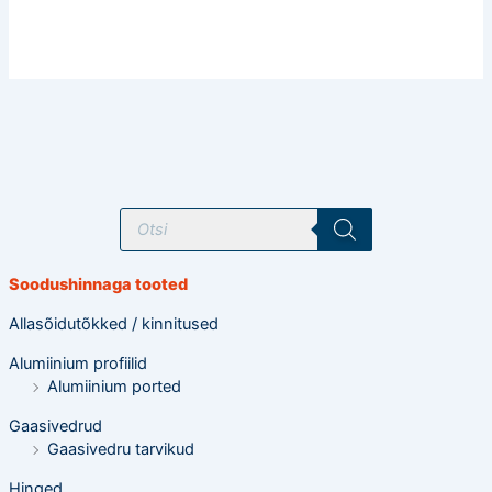
T
o
o
d
e
Soodushinnaga tooted
t
e
o
Allasõidutõkked / kinnitused
t
s
Alumiinium profiilid
i
n
Alumiinium ported
g
Gaasivedrud
Gaasivedru tarvikud
Hinged