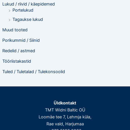
Lukud / riivid / käepidemed
Portelukud
Tagaukse lukud
Muud tooted
Porikummid / Siinid
Redelid / astmed
Tööriistakastid
Tuled / Tuletalad / Tulekonsoolid
Üldkontakt
TMT Widni Baltic OÜ
Loomäe tee 7, Lehmja küla,
Rae vald, Harjumaa