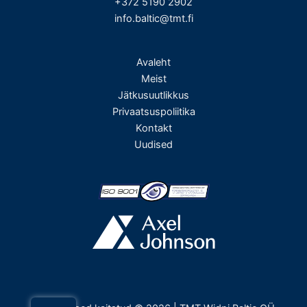
+372 5190 2902
info.baltic@tmt.fi
Avaleht
Meist
Jätkusuutlikkus
Privaatsuspoliitika
Kontakt
Uudised