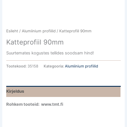
Esileht
/
Alumiinium profiilid
/ Katteprofiil 90mm
Katteprofiil 90mm
Suurtemates kogustes tellides soodsam hind!
Tootekood:
35158
Kategooria:
Alumiinium profiilid
Kirjeldus
Rohkem tooteid: www.tmt.fi