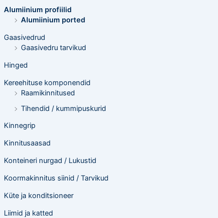
s
Alumiinium profiilid
i
n
Alumiinium ported
g
Gaasivedrud
Gaasivedru tarvikud
Hinged
Kereehituse komponendid
Raamikinnitused
Tihendid / kummipuskurid
Kinnegrip
Kinnitusaasad
Konteineri nurgad / Lukustid
Koormakinnitus siinid / Tarvikud
Küte ja konditsioneer
Liimid ja katted