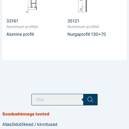
33161
35121
Alumiinium profiilid
Alumiinium profiilid
Alumine profiil
Nurgaprofiil 130×70
T
o
o
d
e
Soodushinnaga tooted
t
e
o
Allasõidutõkked / kinnitused
t