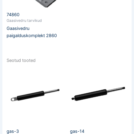
74860
Gaasivedru tarvikud
Gaasivedru
paigalduskomplekt 2860
Seotud tooted
gas-3
gas-14