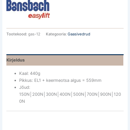
Tootekood:
gas-12
Kategooria:
Gaasivedrud
Kirjeldus
Kaal: 440g
Pikkus: EL1 + keermeotsa algus = 559mm
Jõud:
150N│200N│300N│400N│500N│700N│900N│120
0N