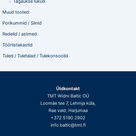
Tagaukse lukud
Muud tooted
Porikummid / Siinid
Redelid / astmed
Tööriistakastid
Tuled / Tuletalad / Tulekonsoolid
Üldkontakt
TMT Widni Baltic OÜ
Loomäe tee 7, Lehmja küla,
Rae vald, Harjumaa
+372 5190 2902
info.baltic@tmt.fi