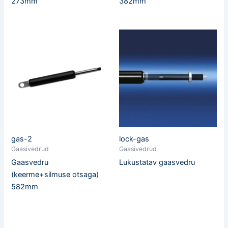
273mm
382mm
gas-2
lock-gas
Gaasivedrud
Gaasivedrud
Gaasvedru
Lukustatav gaasvedru
(keerme+silmuse otsaga)
582mm