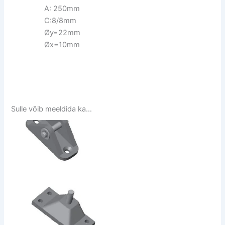
A: 250mm
C:8/8mm
Øy=22mm
Øx=10mm
Sulle võib meeldida ka…