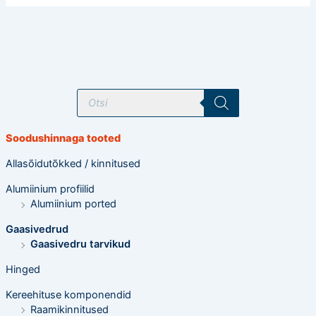
T
o
o
d
e
Soodushinnaga tooted
t
e
o
Allasõidutõkked / kinnitused
t
s
Alumiinium profiilid
i
n
Alumiinium ported
g
Gaasivedrud
Gaasivedru tarvikud
Hinged
Kereehituse komponendid
Raamikinnitused