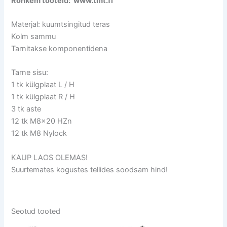
Rohkem tooteid: www.tmt.fi
Materjal: kuumtsingitud teras
Kolm sammu
Tarnitakse komponentidena
Tarne sisu:
1 tk külgplaat L / H
1 tk külgplaat R / H
3 tk aste
12 tk M8x20 HZn
12 tk M8 Nylock
KAUP LAOS OLEMAS!
Suurtemates kogustes tellides soodsam hind!
Seotud tooted