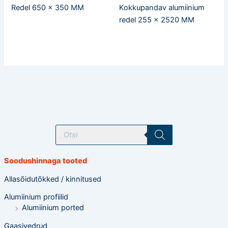
Redel 650 x 350 MM
Kokkupandav alumiinium
redel 255 x 2520 MM
T
o
o
d
e
Soodushinnaga tooted
t
e
o
Allasõidutõkked / kinnitused
t
s
Alumiinium profiilid
i
n
Alumiinium ported
g
Gaasivedrud