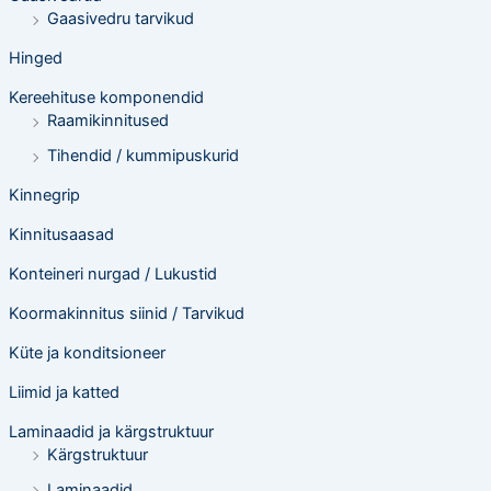
Gaasivedru tarvikud
Hinged
Kereehituse komponendid
Raamikinnitused
Tihendid / kummipuskurid
Kinnegrip
Kinnitusaasad
Konteineri nurgad / Lukustid
Koormakinnitus siinid / Tarvikud
Küte ja konditsioneer
Liimid ja katted
Laminaadid ja kärgstruktuur
Kärgstruktuur
Laminaadid